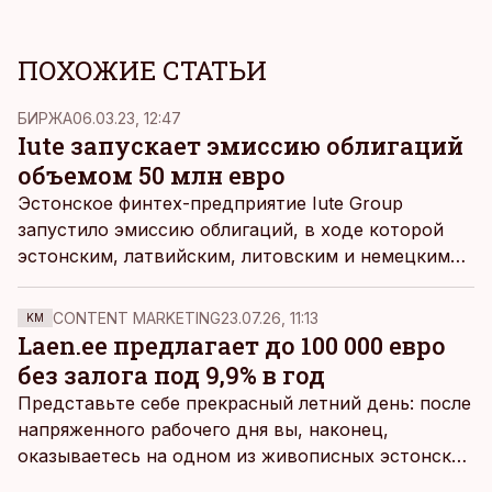
ПОХОЖИЕ СТАТЬИ
БИРЖА
06.03.23, 12:47
Iute запускает эмиссию облигаций
объемом 50 млн евро
Эстонское финтех-предприятие Iute Group
запустило эмиссию облигаций, в ходе которой
эстонским, латвийским, литовским и немецким
инвесторам предлагается до 500 000 облигаций
по процентной ставке 11% в год.
CONTENT MARKETING
23.07.26, 11:13
KM
Laen.ee предлагает до 100 000 евро
без залога под 9,9% в год
Представьте себе прекрасный летний день: после
напряженного рабочего дня вы, наконец,
оказываетесь на одном из живописных эстонских
пляжей. Температура морской воды едва