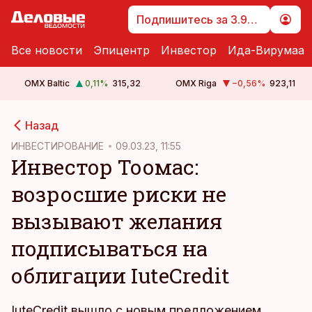
Подпишитесь за 3.99 €
Все новости
Эпицентр
Инвестор
Ида-Вирумаа
OMX Baltic
0,11
%
315,32
OMX Riga
−0,56
%
923,11
cebook
Назад
Twitter)
ИНВЕСТИРОВАНИЕ
09.03.23, 11:55
Инвестор Тоомас:
kedIn
возросшие риски не
ail
вызывают желания
k
подписываться на
облигации IuteCredit
IuteCredit вышло с новым предложением