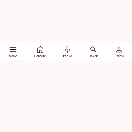
Меню
Новости
Радио
Поиск
Войти
Vana-Lõuna 39/1, 19094 Tallinn
(+372) 667 0111
dv@aripaev.ee
Подписаться
Об Äripäev