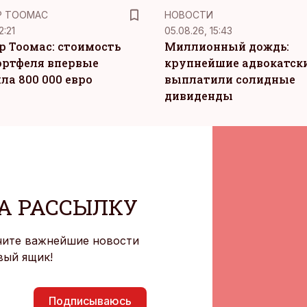
Р ТООМАС
НОВОСТИ
2:21
05.08.26, 15:43
р Тоомас: стоимость
Миллионный дождь:
ортфеля впервые
крупнейшие адвокатск
ла 800 000 евро
выплатили солидные
дивиденды
А РАССЫЛКУ
чите важнейшие новости
вый ящик!
Подписываюсь