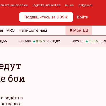
innisvarauudised.ee
logistikauudised.ee
mu.ee
palgauudised.ee
Самообслуживание
Подпишитесь за 3.99 €
Войти
ия
PRO
Напишите нам
Мой ДВ
01,55
S&P 500
0,37
%
7 738,82
DOW 30
0,06
%
53 9
едут
е бои
 а ведёт на
арственно-