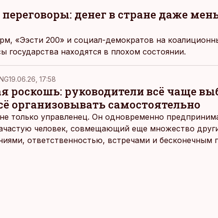
переговоры: денег в стране даже мен
м, «Ээсти 200» и социал-демократов на коалиционн
сы государства находятся в плохом состоянии.
NG
19.06.26, 17:58
ая роскошь: руководители всё чаще в
всё организовывать самостоятельно
не только управленец. Он одновременно предпринимат
 зачастую человек, совмещающий еще множество други
ниями, ответственностью, встречами и бесконечным 
время эти роли часто продолжают сопровождать чело
т не множества занятий или вариантов выбора. Все 
быть здесь и сейчас — без необходимости все органи
 отвечать самостоятельно.