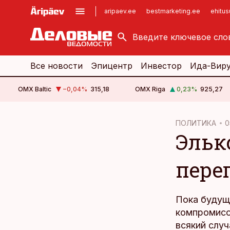
aripaev.ee
bestmarketing.ee
ehitu
kinnisvarauudised.ee
imelineajalugu.ee
logistikauudised.ee
imelineteadus.ee
Все новости
Эпицентр
Инвестор
Ида-Вир
OMX Baltic
−0,04
%
315,18
OMX Riga
0,23
%
925,27
cebook
ПОЛИТИКА
0
Эльк
Twitter)
kedIn
пере
ail
k
Пока будущ
компромиссы
всякий слу