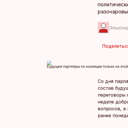
политически
разочаровы
Элькон
Поделитьс
Будущие партнёры по коалиции только на эт
Со дня парл
состав буду
переговоры 
неделе добр
вопросов, а
ранее понед