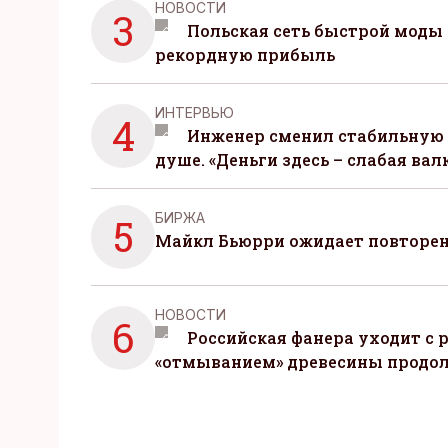
НОВОСТИ
3
Польская сеть быстрой моды 
рекордную прибыль
ИНТЕРВЬЮ
4
Инженер сменил стабильную 
душе. «Деньги здесь – слабая вал
БИРЖА
5
Майкл Бьюрри ожидает повторени
НОВОСТИ
6
Российская фанера уходит с р
«отмыванием» древесины продо