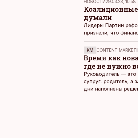
НОВОСТИ
29.03.23, 10:58
Коалиционные 
думали
Лидеры Партии рефор
признали, что финан
KM
CONTENT MARKETI
Время как нов
где не нужно 
Руководитель — это 
супруг, родитель, а
дни наполнены реше
и даже в свободное 
отдыха все чаще жду
возможность просто 
планировать и за все