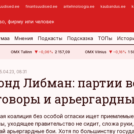
suudised.ee
finantsuudised.ee
aritehnoloogia.ee
kaubandus.ee
k
умаа
Мнения
Подкасты
Подсказка
ТОПы
Истор
OMX Tallinn
−0,06
%
2 157,09
OMX Vilnius
−0,16
%
1 5
5.04.23, 08:31
онд Либман: партии в
говоры и арьергардны
ая коалиция без особой огласки ищет приемлемые
, уходящее правительство не сидит, сложа руки,
чай арьергардные бои. Хотя по большинству госуд