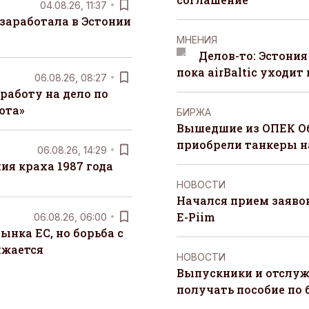
04.08.26, 11:37
заработала в Эстонии
MНЕНИЯ
Делов-то: Эстония
пока airBaltic уходит 
06.08.26, 08:27
работу на дело по
юта»
БИРЖА
Вышедшие из ОПЕК О
приобрели танкеры на
06.08.26, 14:29
я краха 1987 года
НОВОСТИ
Начался прием заяво
E-Piim
06.08.26, 06:00
ынка ЕС, но борьба с
лжается
НОВОСТИ
Выпускники и отслуж
получать пособие по 