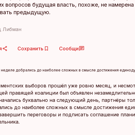
х вопросов будущая власть, похоже, не намерена
вать предыдущую.
д Либман
я
Сохранить
Сообщи
ой неделе добрались до наиболее сложных в смысле достижения единод
аментских выборов прошёл уже ровно месяц, и несмотр
щей правящей коалиции был объявлен незамедлительно
начались буквально на следующий день, партнёры тол
ались до наиболее сложных в смысле достижения ед
 завершить переговоры и подписать соглашение плани
ельника.