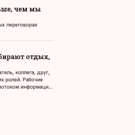
ьше, чем мы
ых переговорах
ыбирают отдых,
ель, коллега, друг,
х ролей. Рабочие
потоком информации,
века. Поэтому от
чаще люди ищут
зовывать,