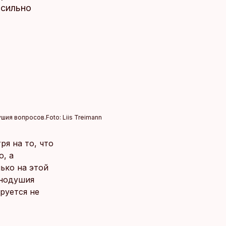
 сильно
ушия вопросов.
Foto:
Liis Treimann
я на то, что
, а
ько на этой
инодушия
руется не