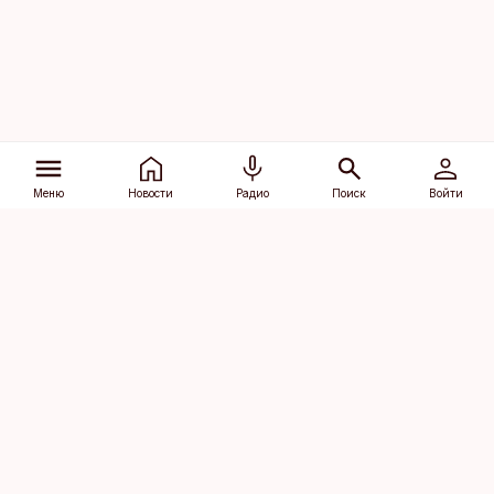
Меню
Новости
Радио
Поиск
Войти
Vana-Lõuna 39/1, 19094 Tallinn
(+372) 667 0111
dv@aripaev.ee
Подписаться
Об Äripäev