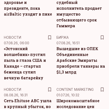
здоровье и
судебный
президенте, пока
исполнитель продает
airBaltic уходит в пике
имущество
отбывающего срок
Гаммера
НОВОСТИ
БИРЖА
07.08.26, 06:00
07.08.26, 16:51
«Эстонский
Вышедшие из ОПЕК
волшебник» пустил
Объединенные
пыль в глаза США и
Арабские Эмираты
Канаде – стартап
приобрели танкеры на
беженца сулил
$1,3 млрд
вечную батарейку
KM
НОВОСТИ
CONTENT MARKETING
08.08.26, 16:31
01.07.26, 10:32
Сеть Ehituse ABC ушла
Широкомасштабное
в крупный убыток, но
исследование цен