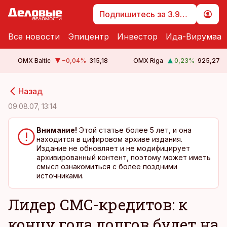
Подпишитесь за 3.99 €
Все новости
Эпицентр
Инвестор
Ида-Вирумаа
OMX Baltic
−0,04
%
315,18
OMX Riga
0,23
%
925,27
cebook
cebook
Назад
Twitter)
Twitter)
09.08.07, 13:14
kedIn
kedIn
Внимание!
Этой статье более 5 лет, и она
находится в цифировом архиве издания.
ail
ail
Издание не обновляет и не модифицирует
архивированный контент, поэтому может иметь
k
k
смысл ознакомиться с более поздними
источниками.
Лидер СМС-кредитов: к
концу года долгов будет на