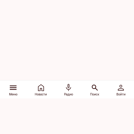
Меню
Новости
Радио
Поиск
Войти
Vana-Lõuna 39/1, 19094 Tallinn