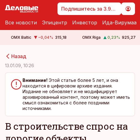
Подпишитесь за 3.99 €
Все новости
Эпицентр
Инвестор
Ида-Вирумаа
OMX Baltic
−0,04
%
315,18
OMX Riga
0,23
%
925,27
cebook
cebook
Назад
Twitter)
Twitter)
13.01.09, 10:26
kedIn
kedIn
Внимание!
Этой статье более 5 лет, и она
находится в цифировом архиве издания.
ail
ail
Издание не обновляет и не модифицирует
архивированный контент, поэтому может иметь
k
k
смысл ознакомиться с более поздними
источниками.
В строительстве спрос на
дорогие объекты