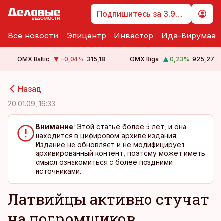
Подпишитесь за 3.99 €
Все новости
Эпицентр
Инвестор
Ида-Вирумаа
OMX Baltic
−0,04
%
315,18
OMX Riga
0,23
%
925,27
cebook
cebook
Назад
Twitter)
Twitter)
20.01.09, 16:33
kedIn
kedIn
Внимание!
Этой статье более 5 лет, и она
находится в цифировом архиве издания.
ail
ail
Издание не обновляет и не модифицирует
архивированный контент, поэтому может иметь
k
k
смысл ознакомиться с более поздними
источниками.
Латвийцы активно стучат
на погромщиков