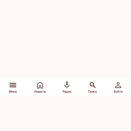
Меню
Новости
Радио
Поиск
Войти
Vana-Lõuna 39/1, 19094 Tallinn