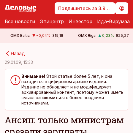
Подпишитесь за 3.99 €
Все новости
Эпицентр
Инвестор
Ида-Вирумаа
OMX Baltic
−0,04
%
315,18
OMX Riga
0,23
%
925,27
cebook
cebook
Назад
Twitter)
Twitter)
29.01.09, 15:33
kedIn
kedIn
Внимание!
Этой статье более 5 лет, и она
находится в цифировом архиве издания.
ail
ail
Издание не обновляет и не модифицирует
архивированный контент, поэтому может иметь
k
k
смысл ознакомиться с более поздними
источниками.
Ансип: только министрам
срезали зарплаты