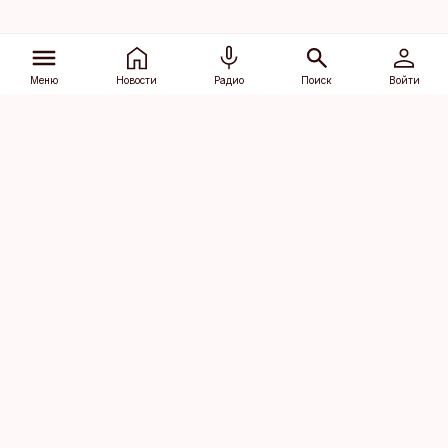
Меню
Новости
Радио
Поиск
Войти
Vana-Lõuna 39/1, 19094 Tallinn
(+372) 667 0111
dv@aripaev.ee
Подписаться
Об Äripäev
Реклама
Контакт
Права на
Кодекс журналистской
использование
этики