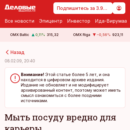
Подпишитесь за 3.99 €
Все новости
Эпицентр
Инвестор
Ида-Вирумаа
OMX Baltic
0,11
%
315,32
OMX Riga
−0,56
%
923,11
cebook
cebook
Назад
Twitter)
Twitter)
08.02.09, 20:40
kedIn
kedIn
Внимание!
Этой статье более 5 лет, и она
находится в цифировом архиве издания.
ail
ail
Издание не обновляет и не модифицирует
архивированный контент, поэтому может иметь
k
k
смысл ознакомиться с более поздними
источниками.
Мыть посуду вредно для
карьеры