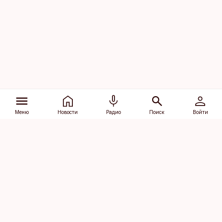
Меню
Новости
Радио
Поиск
Войти
Vana-Lõuna 39/1, 19094 Tallinn
(+372) 667 0111
dv@aripaev.ee