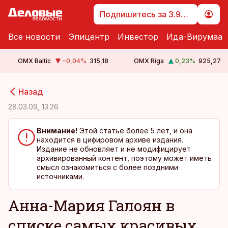
Подпишитесь за 3.99 €
Все новости
Эпицентр
Инвестор
Ида-Вирумаа
OMX Baltic
−0,04
%
315,18
OMX Riga
0,23
%
925,27
cebook
cebook
Назад
Twitter)
Twitter)
28.03.09, 13:26
kedIn
kedIn
Внимание!
Этой статье более 5 лет, и она
находится в цифировом архиве издания.
ail
ail
Издание не обновляет и не модифицирует
архивированный контент, поэтому может иметь
k
k
смысл ознакомиться с более поздними
источниками.
Анна-Мария Галоян в
списке самых красивых