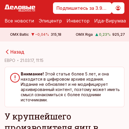
Подпишитесь за 3.99 €
Все новости
Эпицентр
Инвестор
Ида-Вирумаа
OMX Baltic
−0,04
%
315,18
OMX Riga
0,23
%
925,27
cebook
cebook
Назад
Twitter)
Twitter)
ЕВРО
21.03.17, 11:15
kedIn
kedIn
Внимание!
Этой статье более 5 лет, и она
находится в цифировом архиве издания.
ail
ail
Издание не обновляет и не модифицирует
архивированный контент, поэтому может иметь
k
k
смысл ознакомиться с более поздними
источниками.
У крупнейшего
производителя яиц в