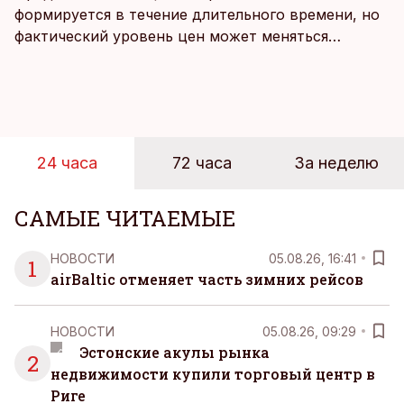
формируется в течение длительного времени, но
фактический уровень цен может меняться
быстрее, чем устоявшийся имидж сетей
магазинов. Масштабное исследование цен,
проведенное в апреле, проливает свет на
реальную картину уровня цен в крупнейших
розничных сетях Эстонии.
24 часа
72 часа
За неделю
САМЫЕ ЧИТАЕМЫЕ
НОВОСТИ
05.08.26, 16:41
1
airBaltic отменяет часть зимних рейсов
НОВОСТИ
05.08.26, 09:29
Эстонские акулы рынка
2
недвижимости купили торговый центр в
Риге