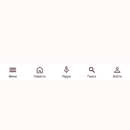
Меню
Новости
Радио
Поиск
Войти
Vana-Lõuna 39/1, 19094 Tallinn
(+372) 667 0111