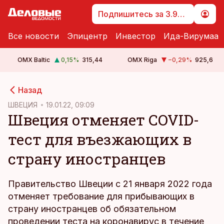
Подпишитесь за 3.99 €
Все новости
Эпицентр
Инвестор
Ида-Вирумаа
OMX Baltic
0,15
%
315,44
OMX Riga
−0,29
%
925,6
cebook
Назад
Twitter)
ШВЕЦИЯ
19.01.22, 09:09
Швеция отменяет COVID-
kedIn
тест для въезжающих в
ail
страну иностранцев
k
Правительство Швеции с 21 января 2022 года
отменяет требование для прибывающих в
страну иностранцев об обязательном
проведении теста на коронавирус в течение