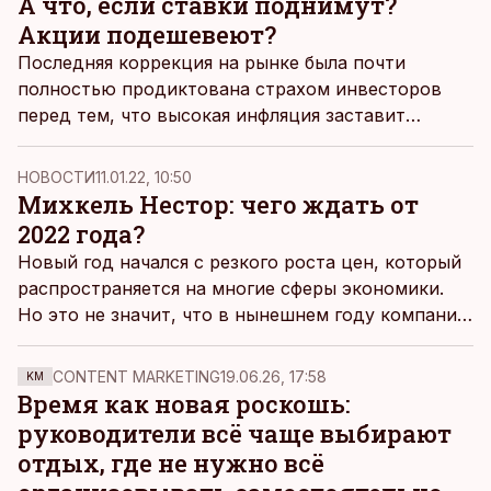
А что, если ставки поднимут?
Акции подешевеют?
Последняя коррекция на рынке была почти
полностью продиктована страхом инвесторов
перед тем, что высокая инфляция заставит
Федеральную резервную систему пойти на более
агрессивное повышение ставок. Это фактор
НОВОСТИ
11.01.22, 10:50
вкупе с ростом доходности облигаций заставил
Михкель Нестор: чего ждать от
инвесторов избавляться от акций.
2022 года?
Новый год начался с резкого роста цен, который
распространяется на многие сферы экономики.
Но это не значит, что в нынешнем году компании
должны смириться с уменьшением прибыли, а
люди - со снижением благосостояния, пишет
CONTENT MARKETING
19.06.26, 17:58
KM
экономический аналитик SEB Михкель Нестор.
Время как новая роскошь:
руководители всё чаще выбирают
отдых, где не нужно всё