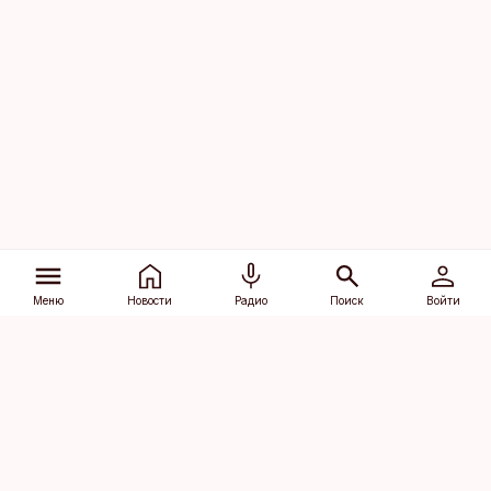
Меню
Новости
Радио
Поиск
Войти
Vana-Lõuna 39/1, 19094 Tallinn
(+372) 667 0111