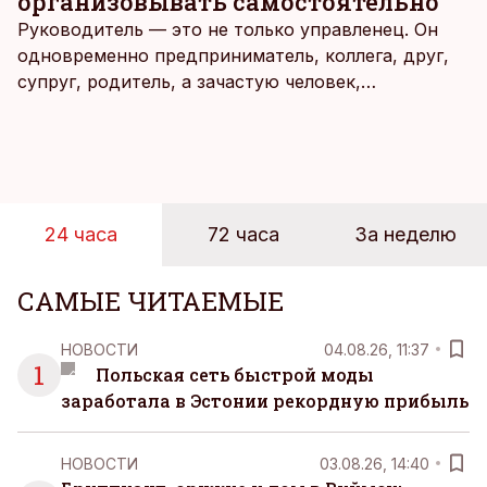
организовывать самостоятельно
Руководитель — это не только управленец. Он
одновременно предприниматель, коллега, друг,
супруг, родитель, а зачастую человек,
совмещающий еще множество других ролей.
Рабочие дни наполнены решениями,
ответственностью, встречами и бесконечным
потоком информации, и даже в свободное время
эти роли часто продолжают сопровождать
24 часа
72 часа
За неделю
человека. Поэтому от отдыха все чаще ждут не
множества занятий или вариантов выбора. Все
чаще люди ищут возможность просто быть здесь
САМЫЕ ЧИТАЕМЫЕ
и сейчас — без необходимости все
организовывать, планировать и за все отвечать
НОВОСТИ
04.08.26, 11:37
самостоятельно.
1
Польская сеть быстрой моды
заработала в Эстонии рекордную прибыль
НОВОСТИ
03.08.26, 14:40