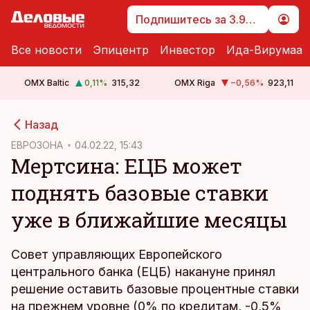
Подпишитесь за 3.99 €
Все новости
Эпицентр
Инвестор
Ида-Вирумаа
OMX Baltic
0,11
%
315,32
OMX Riga
−0,56
%
923,11
cebook
Назад
Twitter)
ЕВРОЗОНА
04.02.22, 15:43
Мертсина: ЕЦБ может
kedIn
поднять базовые ставки
ail
уже в ближайшие месяцы
k
Совет управляющих Европейского
центрального банка (ЕЦБ) накануне принял
решение оставить базовые процентные ставки
на прежнем уровне (0% по кредитам, -0,5%