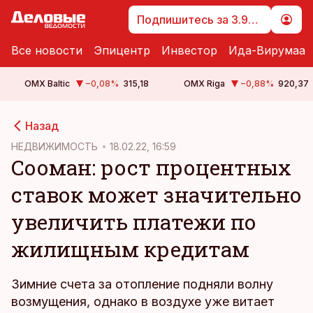
Подпишитесь за 3.99 €
Все новости
Эпицентр
Инвестор
Ида-Вирумаа
OMX Baltic
−0,08
%
315,18
OMX Riga
−0,88
%
920,37
cebook
Назад
Twitter)
НЕДВИЖИМОСТЬ
18.02.22, 16:59
Сооман: рост процентных
kedIn
ставок может значительно
ail
увеличить платежи по
k
жилищным кредитам
Зимние счета за отопление подняли волну
возмущения, однако в воздухе уже витает