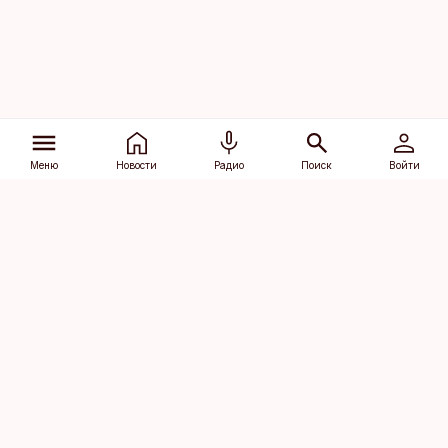
Меню
Новости
Радио
Поиск
Войти
Vana-Lõuna 39/1, 19094 Tallinn
(+372) 667 0111
dv@aripaev.ee
Подписаться
Об Äripäev
Реклама
Контакт