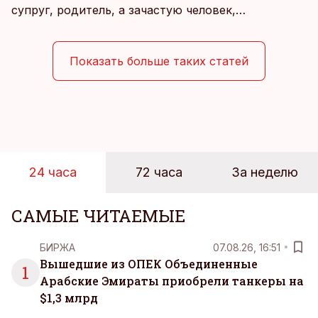
супруг, родитель, а зачастую человек,
совмещающий еще множество других ролей.
Рабочие дни наполнены решениями,
ответственностью, встречами и бесконечным
Показать больше таких статей
потоком информации, и даже в свободное время
эти роли часто продолжают сопровождать
человека. Поэтому от отдыха все чаще ждут не
множества занятий или вариантов выбора. Все
чаще люди ищут возможность просто быть здесь
и сейчас — без необходимости все
24 часа
72 часа
За неделю
организовывать, планировать и за все отвечать
самостоятельно.
САМЫЕ ЧИТАЕМЫЕ
БИРЖА
07.08.26, 16:51
Вышедшие из ОПЕК Объединенные
1
Арабские Эмираты приобрели танкеры на
$1,3 млрд