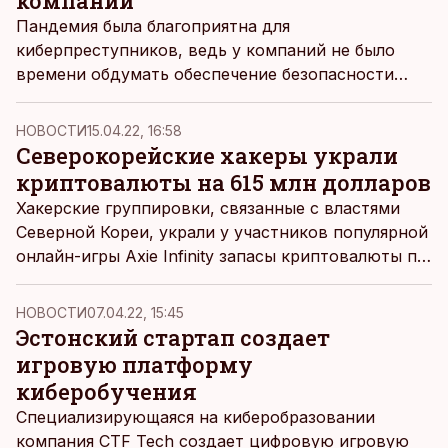
компаний
Пандемия была благоприятна для
киберпреступников, ведь у компаний не было
времени обдумать обеспечение безопасности
домашних офисов и наскоро открытых интернет-
магазинов.
НОВОСТИ
15.04.22, 16:58
Северокорейские хакеры украли
криптовалюты на 615 млн долларов
Хакерские группировки, связанные с властями
Северной Кореи, украли у участников популярной
онлайн-игры Axie Infinity запасы криптовалюты по
меньшей мере на 615 млн долларов, сообщает
BBC News.
НОВОСТИ
07.04.22, 15:45
Эстонский стартап создает
игровую платформу
киберобучения
Специализирующаяся на киберобразовании
компания CTF Tech создает цифровую игровую