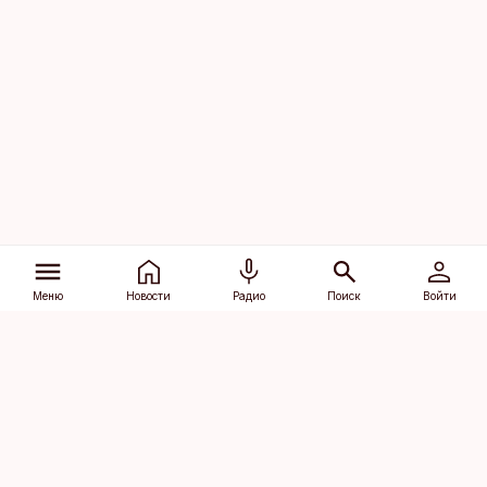
Меню
Новости
Радио
Поиск
Войти
Vana-Lõuna 39/1, 19094 Tallinn
(+372) 667 0111