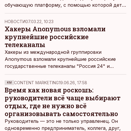
обучающую платформу, с помощью которой дети
и молодые люди смогут делиться знаниями о том,
как защитить себя и свой дом от возрастающих
НОВОСТИ
07.03.22, 10:23
киберугроз, сообщается в пресс-релизе.
Хакеры Anonymous взломали
крупнейшие российские
телеканалы
Хакеры из международной группировки
Anonymous взломали крупнейшие российские
государственные телеканалы "Россия 24" и
Первый, сообщает "Настоящее время".
CONTENT MARKETING
19.06.26, 17:58
KM
Время как новая роскошь:
руководители всё чаще выбирают
отдых, где не нужно всё
организовывать самостоятельно
Руководитель — это не только управленец. Он
одновременно предприниматель, коллега, друг,