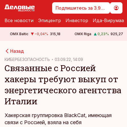
Подпишитесь за 3.99 €
Все новости
Эпицентр
Инвестор
Ида-Вирумаа
OMX Baltic
−0,04
%
315,18
OMX Riga
0,23
%
925,27
cebook
Назад
Twitter)
КИБЕРБЕЗОПАСНОСТЬ
03.09.22, 14:09
Связанные с Россией
kedIn
хакеры требуют выкуп от
ail
энергетического агентства
k
Италии
Хакерская группировка BlackCat, имеющая
связи с Россией, взяла на себя