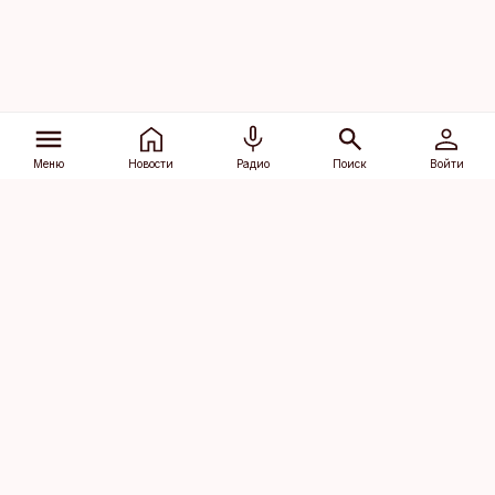
Меню
Новости
Радио
Поиск
Войти
Vana-Lõuna 39/1, 19094 Tallinn
(+372) 667 0111
dv@aripaev.ee
Подписаться
Об Äripäev
Реклама
Контакт