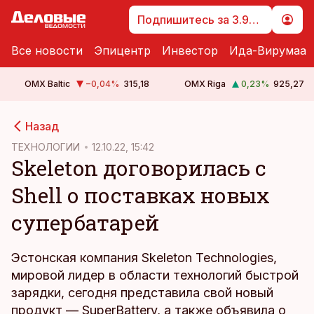
Подпишитесь за 3.99 €
Все новости
Эпицентр
Инвестор
Ида-Вирумаа
OMX Baltic
−0,04
%
315,18
OMX Riga
0,23
%
925,27
cebook
Назад
Twitter)
ТЕХНОЛОГИИ
12.10.22, 15:42
Skeleton договорилась с
kedIn
Shell о поставках новых
ail
супербатарей
k
Эстонская компания Skeleton Technologies,
мировой лидер в области технологий быстрой
зарядки, сегодня представила свой новый
продукт — SuperBattery, а также объявила о