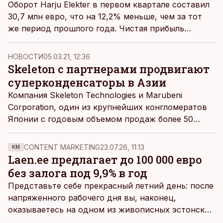
Оборот Harju Elekter в первом квартале составил
30,7 млн евро, что на 12,2% меньше, чем за тот
же период прошлого года. Чистая прибыль
предприятия и вовсе упала на 60%.
НОВОСТИ
05.03.21, 12:36
Skeleton с партнерами продвигают
суперконденсаторы в Азии
Компания Skeleton Technologies и Marubeni
Corporation, один из крупнейших конгломератов
Японии с годовым объемом продаж более 50
миллиардов евро, заключили соглашение о
стратегическом партнерстве.
CONTENT MARKETING
23.07.26, 11:13
KM
Laen.ee предлагает до 100 000 евро
без залога под 9,9% в год
Представьте себе прекрасный летний день: после
напряженного рабочего дня вы, наконец,
оказываетесь на одном из живописных эстонских
пляжей. Температура морской воды едва