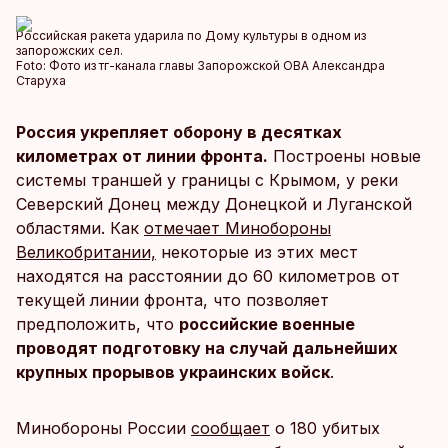
Российская ракета ударила по Дому культуры в одном из
запорожских сел.
Foto:
Фото из тг-канала главы Запорожской ОВА Александра
Старуха
Россия укрепляет оборону в десятках
километрах от линии фронта.
Построены новые
системы траншей у границы с Крымом, у реки
Северский Донец между Донецкой и Луганской
областями. Как
отмечает Минобороны
Великобритании,
некоторые из этих мест
находятся на расстоянии до 60 километров от
текущей линии фронта, что позволяет
предположить, что
российские военные
проводят подготовку на случай дальнейших
крупных прорывов украинских войск
.
Минобороны России
сообщает
о 180 убитых