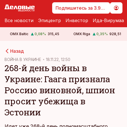
Подпишитесь за 3.99 €
Все новости
Эпицентр
Инвестор
Ида-Вирумаа
OMX Baltic
0,08
%
315,45
OMX Riga
0,35
%
928,51
cebook
cebook
Назад
Twitter)
Twitter)
ВОЙНА В УКРАИНЕ
18.11.22, 12:50
268-й день войны в
kedIn
kedIn
Украине: Гаага признала
ail
ail
Россию виновной, шпион
k
k
просит убежища в
Эстонии
Идет уже 268-й день полномасштабного