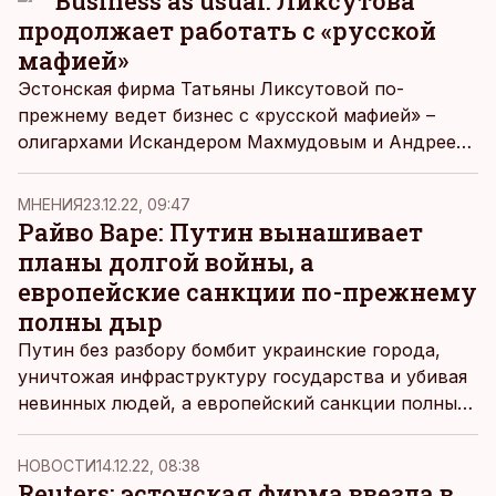
Business as usual: Ликсутова
продолжает работать с «русской
мафией»
Эстонская фирма Татьяны Ликсутовой по-
прежнему ведет бизнес с «русской мафией» –
олигархами Искандером Махмудовым и Андреем
Бокаревым, которые находятся под санкциями
Великобритании.
MНЕНИЯ
23.12.22, 09:47
Райво Варе: Путин вынашивает
планы долгой войны, а
европейские санкции по-прежнему
полны дыр
Путин без разбору бомбит украинские города,
уничтожая инфраструктуру государства и убивая
невинных людей, а европейский санкции полны
исключений, пишет Райво Варе в очередной
статье блога о войне в Украине. Эксперт также
НОВОСТИ
14.12.22, 08:38
анализирует, что будет с рынком нефти и газа
Reuters: эстонская фирма ввезла в