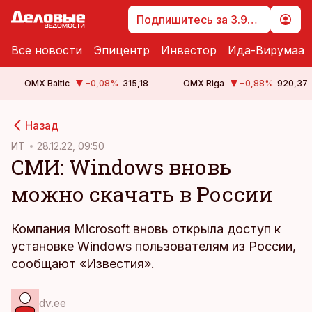
Подпишитесь за 3.99 €
Все новости
Эпицентр
Инвестор
Ида-Вирумаа
OMX Baltic
−0,08
%
315,18
OMX Riga
−0,88
%
920,37
cebook
Назад
Twitter)
ИТ
28.12.22, 09:50
СМИ: Windows вновь
kedIn
можно скачать в России
ail
k
Компания Microsoft вновь открыла доступ к
установке Windows пользователям из России,
сообщают «Известия».
dv.ee