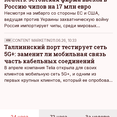
после введения ценовых потолков.
Россию чипов на 17 млн евро
Несмотря на эмбарго со стороны ЕС и США,
ведущая против Украины захватническую войну
Россия импортирует чипы, среди мировых
поставщиков фигурирует и эстонская фирма,
сообщает Reuters.
CONTENT MARKETING
11.06.26, 10:33
KM
Таллиннский порт тестирует сеть
5G+: заменит ли мобильная связь
часть кабельных соединений
В апреле компания Telia открыла для своих
клиентов мобильную сеть 5G+, и одним из
первых крупных клиентов, который ее опробовал,
стал Таллиннский порт, который тестировал
новую технологию в условиях портовой
инфраструктуры.
24 часа
72 часа
За неделю