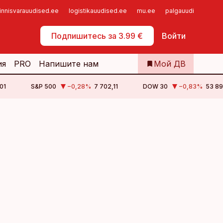
innisvarauudised.ee
logistikauudised.ee
mu.ee
palgauudised.ee
Самообслуживание
Подпишитесь за 3.99 €
Войти
ия
PRO
Напишите нам
Мой ДВ
01
S&P 500
−0,28
%
7 702,11
DOW 30
−0,83
%
53 89