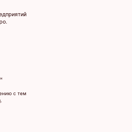
редприятий
ро.
нн
ению с тем
и
.