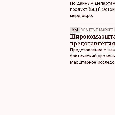
По данным Департаме
продукт (ВВП) Эстон
млрд евро.
KM
CONTENT MARKETI
Широкомасштаб
представления
Представление о цен
фактический уровень
Масштабное исследов
уровня цен в крупне