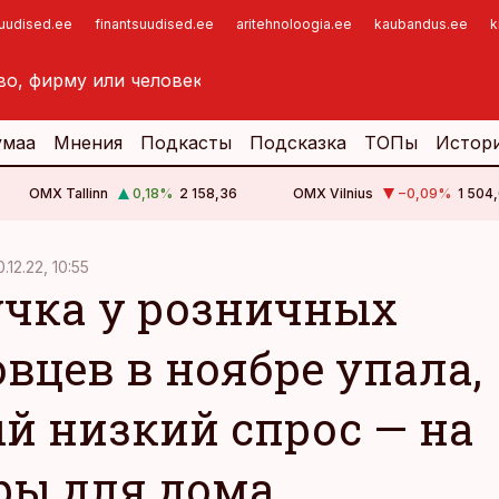
suudised.ee
finantsuudised.ee
aritehnoloogia.ee
kaubandus.ee
k
умаа
Мнения
Подкасты
Подсказка
ТОПы
Истор
OMX Tallinn
0,18
%
2 158,36
OMX Vilnius
−0,09
%
1 504,
0.12.22, 10:55
чка у розничных
овцев в ноябре упала,
й низкий спрос — на
ры для дома