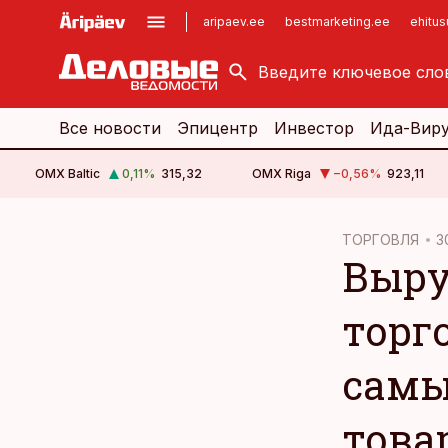
aripaev.ee
bestmarketing.ee
ehitu
kinnisvarauudised.ee
imelineajalugu.ee
logistikauudised.ee
imelineteadus.ee
Все новости
Эпицентр
Инвестор
Ида-Вир
OMX Baltic
0,11
%
315,32
OMX Riga
−0,56
%
923,11
cebook
ТОРГОВЛЯ
3
Выру
Twitter)
kedIn
торг
ail
самы
k
това