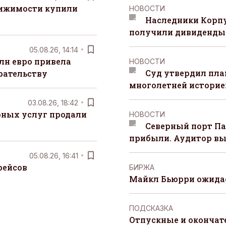
вижимости купили
НОВОСТИ
Наследники Корпу
получили дивиденды 
05.08.26, 14:14
лн евро привела
НОВОСТИ
Суд утвердил пла
рательству
многолетней историей
03.08.26, 18:42
рных услуг продали
НОВОСТИ
Северный порт П
прибыли. Аудитор вы
05.08.26, 16:41
рейсов
БИРЖА
Майкл Бьюрри ожидае
ПОДСКАЗКА
Отпускные и окончат