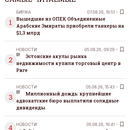
и сейчас — без необходимости все
организовывать, планировать и за все отвечать
БИРЖА
07.08.26, 16:51
самостоятельно.
Вышедшие из ОПЕК Объединенные
1
Арабские Эмираты приобрели танкеры на
$1,3 млрд
НОВОСТИ
05.08.26, 09:29
Эстонские акулы рынка
2
недвижимости купили торговый центр в
Риге
НОВОСТИ
05.08.26, 15:43
Миллионный дождь: крупнейшие
3
адвокатские бюро выплатили солидные
дивиденды
НОВОСТИ
05.08.26, 16:41
4