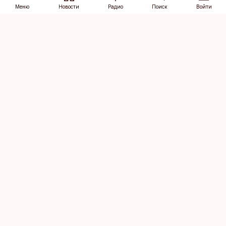
Меню
Новости
Радио
Поиск
Войти
Vana-Lõuna 39/1, 19094 Tallinn
(+372) 667 0111
dv@aripaev.ee
Подписаться
Об Äripäev
Реклама
Контакт
Права на
Кодекс журналистской
использование
этики
контента
Общие условия
Политика
конфиденциальности