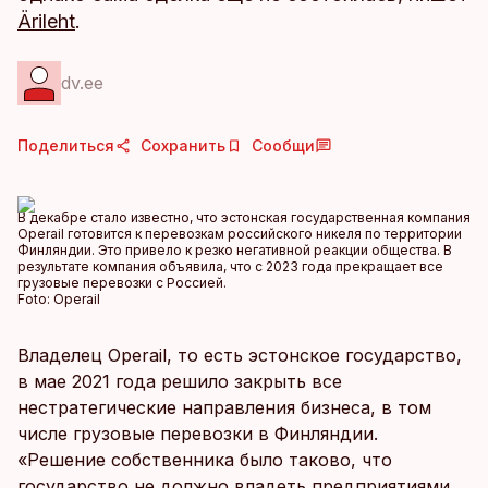
Ärileht
.
dv.ee
Поделиться
Сохранить
Сообщи
В декабре стало известно, что эстонская государственная компания
Operail готовится к перевозкам российского никеля по территории
Финляндии. Это привело к резко негативной реакции общества. В
результате компания объявила, что с 2023 года прекращает все
грузовые перевозки с Россией.
Foto:
Operail
Владелец Operail, то есть эстонское государство,
в мае 2021 года решило закрыть все
нестратегические направления бизнеса, в том
числе грузовые перевозки в Финляндии.
«Решение собственника было таково, что
государство не должно владеть предприятиями,