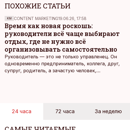
ПОХОЖИЕ СТАТЬИ
CONTENT MARKETING
19.06.26, 17:58
KM
Время как новая роскошь:
руководители всё чаще выбирают
отдых, где не нужно всё
организовывать самостоятельно
Руководитель — это не только управленец. Он
одновременно предприниматель, коллега, друг,
супруг, родитель, а зачастую человек,
совмещающий еще множество других ролей.
Рабочие дни наполнены решениями,
ответственностью, встречами и бесконечным
потоком информации, и даже в свободное время
эти роли часто продолжают сопровождать
24 часа
72 часа
За неделю
человека. Поэтому от отдыха все чаще ждут не
множества занятий или вариантов выбора. Все
чаще люди ищут возможность просто быть здесь
САМЫЕ ЧИТАЕМЫЕ