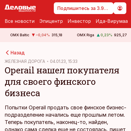
Подпишитесь за 3.99 €
Все новости
Эпицентр
Инвестор
Ида-Вирумаа
OMX Baltic
−0,04
%
315,18
OMX Riga
0,23
%
925,27
cebook
Назад
Twitter)
ЖЕЛЕЗНАЯ ДОРОГА
04.01.23, 15:33
Operail нашел покупателя
kedIn
для своего финского
ail
бизнеса
k
Попытки Operail продать свое финское бизнес-
подразделение начались еще прошлым летом.
Теперь покупатель, наконец-то, найден,
однако сама сделка еще не состоялась, пишет