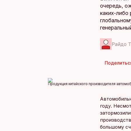
очередь, о
каких-либо 
глобальном
генеральны
Райдо Т
Поделитьс
Продукция китайского производителя автомоб
Автомобильн
году. Несмо
затормозили
производств
большому сч