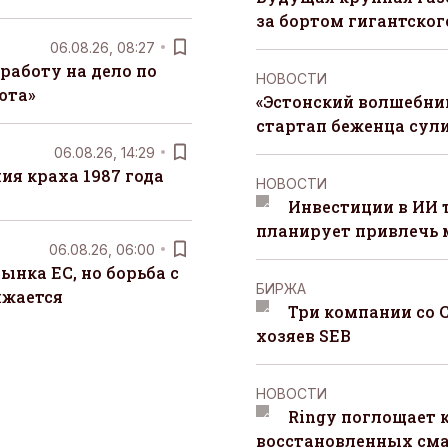
за бортом гигантского
06.08.26, 08:27
работу на дело по
НОВОСТИ
юта»
«Эстонский волшебник
стартап беженца сул
06.08.26, 14:29
я краха 1987 года
НОВОСТИ
Инвестиции в ИИ 
планирует привлечь
06.08.26, 06:00
ынка ЕС, но борьба с
БИРЖА
лжается
Три компании со 
хозяев SEB
НОВОСТИ
Ringy поглощает 
восстановленных сма