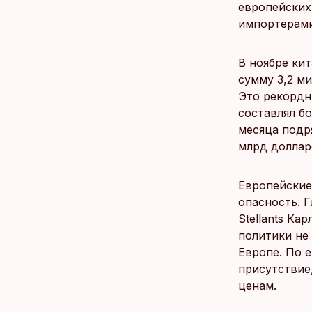
европейских
импортерами
В ноябре ки
сумму 3,2 ми
Это рекордн
составлял б
месяца подр
млрд доллар
Европейские
опасность. 
Stellants Ка
политики не
Европе. По 
присутствие
ценам.