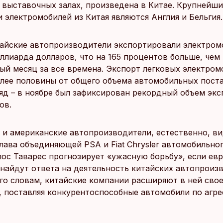
 выставочных залах, произведена в Китае. Крупнейш
 электромобилей из Китая являются Англия и Бельгия.
тайские автопроизводители экспортировали электром
ллиарда долларов, что на 165 процентов больше, чем 
ый месяц за все времена. Экспорт легковых электром
олее половины от общего объема автомобильных пост
яд – в ноябре был зафиксирован рекордный объем экс
ов.
 и американские автопроизводители, естественно, ви
Глава объединяющей PSA и Fiat Chrysler автомобильно
рлос Таварес прогнозирует «ужасную борьбу», если ев
 найдут ответа на деятельность китайских автопроиз
его словам, китайские компании расширяют в ней сво
, поставляя конкурентоспособные автомобили по агр