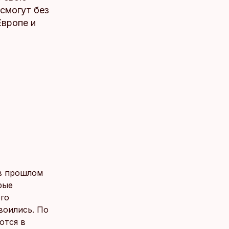
смогут без
Европе и
в прошлом
рые
го
воились. По
ются в