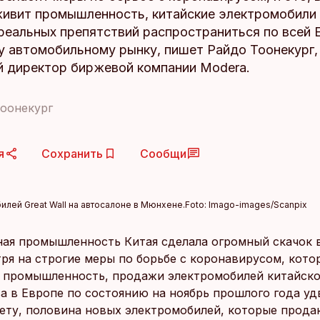
живит промышленность, китайские электромобили 
реальных препятствий распространиться по всей 
у автомобильному рынку, пишет Райдо Тоонекург,
й директор биржевой компании Modera.
оонекург
я
Сохранить
Сообщи
илей Great Wall на автосалоне в Мюнхене.
Foto:
Imago-images/Scanpix
ая промышленность Китая сделала огромный скачок 
тря на строгие меры по борьбе с коронавирусом, кото
 промышленность, продажи электромобилей китайско
а в Европе по состоянию на ноябрь прошлого года уд
ету, половина новых электромобилей, которые прода