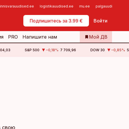
innisvarauudised.ee
logistikauudised.ee
mu.ee
palgauudised.ee
Самообслуживание
Подпишитесь за 3.99 €
Войти
ия
PRO
Напишите нам
Мой ДВ
504,03
S&P 500
−0,18
%
7 709,96
DOW 30
−0,85
%
5
в свою