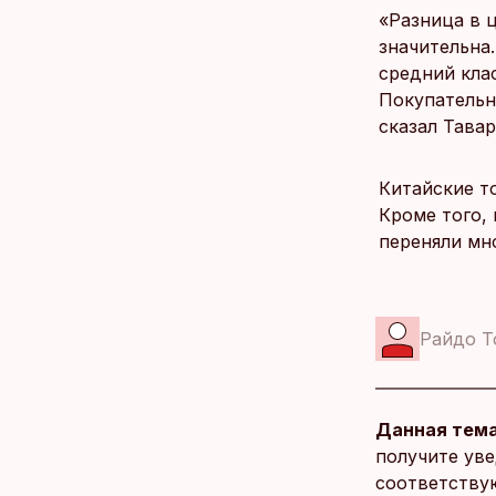
«Разница в 
значительна
средний кла
Покупательн
сказал Тавар
Китайские т
Кроме того,
переняли мн
Райдо Т
Данная тема
получите уве
соответству