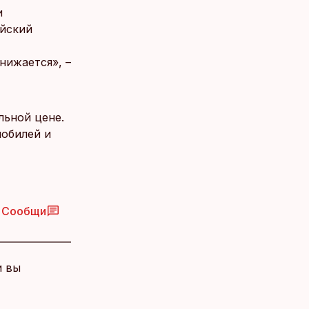
и
ейский
нижается», –
льной цене.
мобилей и
Сообщи
и вы