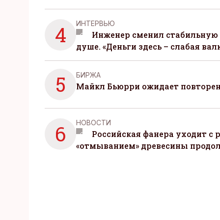
ИНТЕРВЬЮ
4
Инженер сменил стабильную 
душе. «Деньги здесь – слабая вал
БИРЖА
5
Майкл Бьюрри ожидает повторени
НОВОСТИ
6
Российская фанера уходит с р
«отмыванием» древесины продо