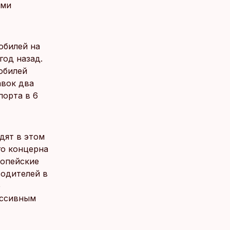
ими
обилей на
год назад.
обилей
авок два
порта в 6
дят в этом
го концерна
ропейские
водителей в
е
ессивным