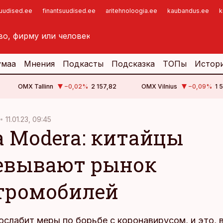
suudised.ee
finantsuudised.ee
aritehnoloogia.ee
kaubandus.ee
k
умаа
Мнения
Подкасты
Подсказка
ТОПы
Истор
OMX Tallinn
−0,02
%
2 157,82
OMX Vilnius
−0,09
%
1 
11.01.23, 09:45
а Modera: китайцы
евывают рынок
тромобилей
ослабит меры по борьбе с коронавирусом, и это, 