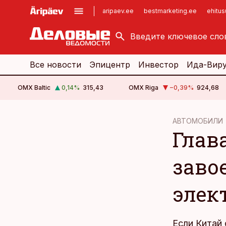
aripaev.ee
bestmarketing.ee
ehitu
kinnisvarauudised.ee
imelineajalugu.ee
logistikauudised.ee
imelineteadus.ee
Все новости
Эпицентр
Инвестор
Ида-Вир
OMX Baltic
0,14
%
315,43
OMX Riga
−0,39
%
924,68
cebook
cebook
АВТОМОБИЛИ
Глав
Twitter)
Twitter)
kedIn
kedIn
заво
ail
ail
элек
k
k
Если Китай 