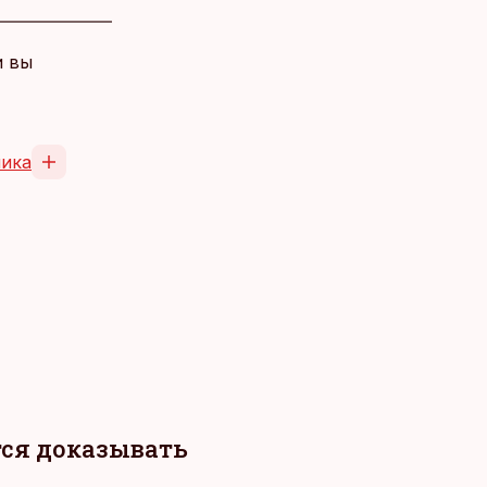
и вы
ика
тся доказывать