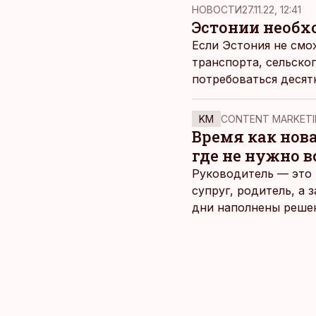
НОВОСТИ
27.11.22, 12:41
Эстонии необх
Если Эстония не смо
транспорта, сельско
потребоваться десят
KM
CONTENT MARKETI
Время как нов
где не нужно 
Руководитель — это 
супруг, родитель, а
дни наполнены реше
и даже в свободное 
отдыха все чаще жду
возможность просто 
планировать и за все