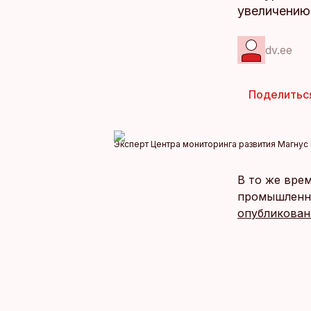
увеличению
dv.ee
Поделитьс
Эксперт Центра мониторинга развития Магнус 
В то же вре
промышленно
опубликован