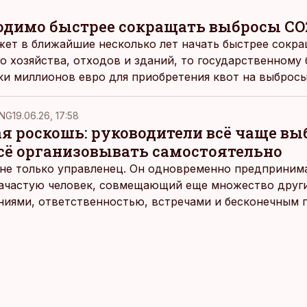
одимо быстрее сокращать выбросы CO
жет в ближайшие несколько лет начать быстрее сокр
го хозяйства, отходов и зданий, то государственному
ки миллионов евро для приобретения квот на выброс
NG
19.06.26, 17:58
ая роскошь: руководители всё чаще в
всё организовывать самостоятельно
не только управленец. Он одновременно предпринимат
 зачастую человек, совмещающий еще множество други
ниями, ответственностью, встречами и бесконечным 
время эти роли часто продолжают сопровождать чело
т не множества занятий или вариантов выбора. Все 
быть здесь и сейчас — без необходимости все органи
 отвечать самостоятельно.