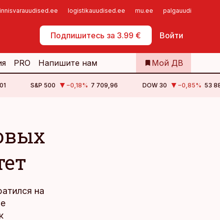
innisvarauudised.ee
logistikauudised.ee
mu.ee
palgauudised.ee
Самообслуживание
Подпишитесь за 3.99 €
Войти
ия
PRO
Напишите нам
Мой ДВ
01
S&P 500
−0,18
%
7 709,96
DOW 30
−0,85
%
53 88
овых
тет
ратился на
ие
к