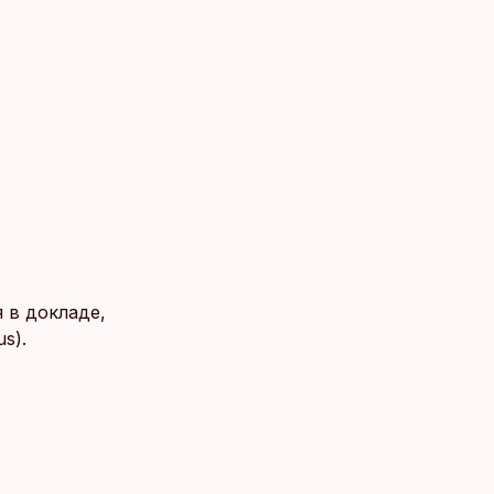
 в докладе,
s).