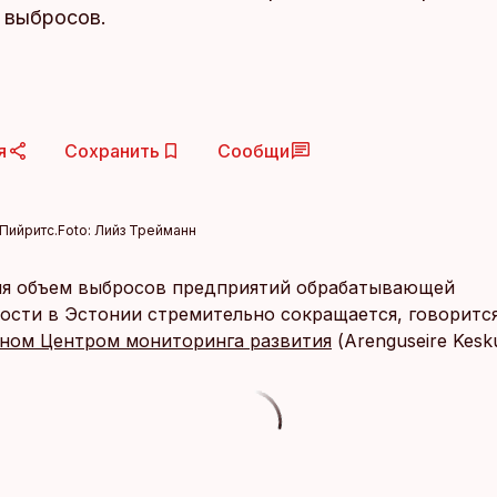
 выбросов.
я
Сохранить
Сообщи
Пийритс.
Foto:
Лийз Трейманн
мя объем выбросов предприятий обрабатывающей
сти в Эстонии стремительно сокращается, говорится
ном Центром мониторинга развития
(Arenguseire Kesku