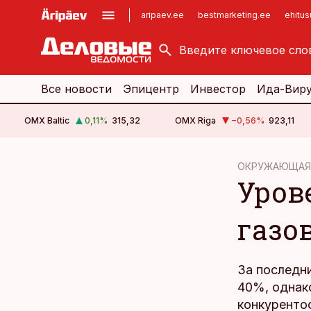
aripaev.ee
bestmarketing.ee
ehitu
kinnisvarauudised.ee
imelineajalugu.ee
logistikauudised.ee
imelineteadus.ee
Все новости
Эпицентр
Инвестор
Ида-Вир
OMX Baltic
0,11
%
315,32
OMX Riga
−0,56
%
923,11
cebook
ОКРУЖАЮЩАЯ
Уров
Twitter)
kedIn
газо
ail
k
За последн
40%, однако
конкуренто