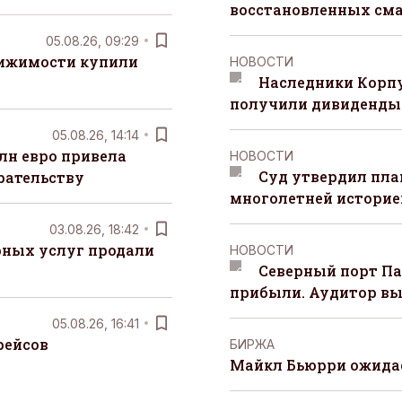
восстановленных сма
05.08.26, 09:29
вижимости купили
НОВОСТИ
Наследники Корпу
получили дивиденды 
05.08.26, 14:14
лн евро привела
НОВОСТИ
Суд утвердил пла
рательству
многолетней историей
03.08.26, 18:42
рных услуг продали
НОВОСТИ
Северный порт П
прибыли. Аудитор вы
05.08.26, 16:41
рейсов
БИРЖА
Майкл Бьюрри ожидае