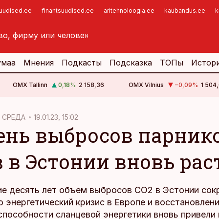
suudised.ee
finantsuudised.ee
aritehnoloogia.ee
kaubandus.ee
k
умаа
Мнения
Подкасты
Подсказка
ТОПы
Истор
OMX Tallinn
0,18
%
2 158,36
OMX Vilnius
−0,09
%
1 504,
 СРЕДА
19.01.23, 15:02
ень выбросов парник
в в Эстонии вновь рас
ие десять лет объем выбросов CO2 в Эстонии сок
 энергетический кризис в Европе и восстановлен
способности сланцевой энергетики вновь привели 