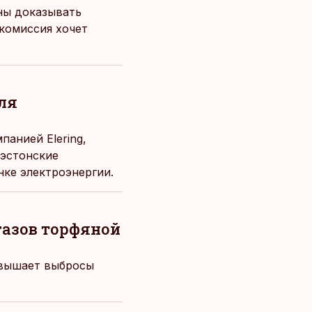
аны доказывать
комиссия хочет
для
анией Elering,
 эстонские
ке электроэнергии.
газов торфяной
авышает выбросы