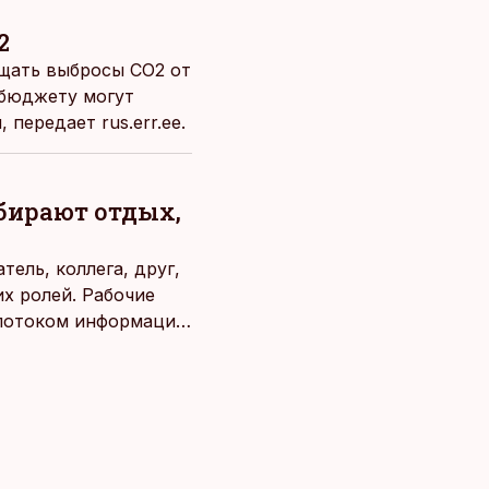
2
ащать выбросы CO2 от
 бюджету могут
ы, передает
rus.err.ee.
ыбирают отдых,
ель, коллега, друг,
х ролей. Рабочие
потоком информации,
века. Поэтому от
чаще люди ищут
зовывать,