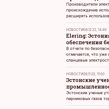
Производители элект
происхождение испол
расширять использов
НОВОСТИ
06.12.22, 14:49
Elering: Эстон
обеспечения б
В отчете по безопас
отмечается, что уже 
сланцевые электрост
НОВОСТИ
28.11.22, 11:00
Эстонские уче
промышленно
Эстонские ученые ут
парниковых газов т