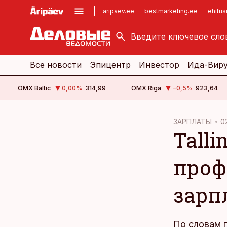
aripaev.ee
bestmarketing.ee
ehitu
kinnisvarauudised.ee
imelineajalugu.ee
logistikauudised.ee
imelineteadus.ee
Все новости
Эпицентр
Инвестор
Ида-Вир
OMX Baltic
0,00
%
314,99
OMX Riga
−0,5
%
923,64
cebook
cebook
ЗАРПЛАТЫ
02
Tall
Twitter)
Twitter)
kedIn
kedIn
проф
ail
ail
зарп
k
k
По словам 