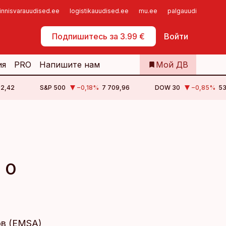
innisvarauudised.ee
logistikauudised.ee
mu.ee
palgauudised.ee
Самообслуживание
Подпишитесь за 3.99 €
Войти
ия
PRO
Напишите нам
Мой ДВ
02,42
S&P 500
−0,18
%
7 709,96
DOW 30
−0,85
%
53
 о
ов (EMSA)