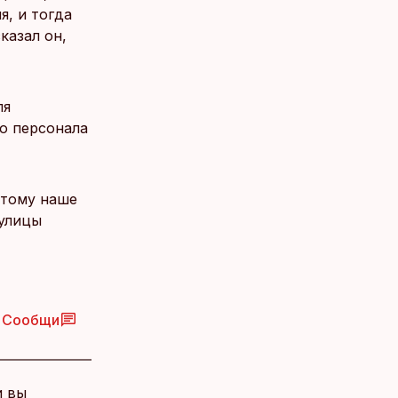
, и тогда
казал он,
ля
го персонала
этому наше
 улицы
Сообщи
и вы