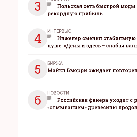
3
Польская сеть быстрой моды 
рекордную прибыль
ИНТЕРВЬЮ
4
Инженер сменил стабильную 
душе. «Деньги здесь – слабая вал
БИРЖА
5
Майкл Бьюрри ожидает повторени
НОВОСТИ
6
Российская фанера уходит с р
«отмыванием» древесины продо