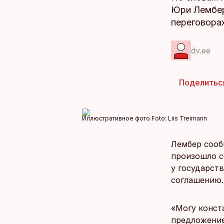
Юри Лембера
переговора
dv.ee
Поделитьс
Иллюстративное фото.
Foto:
Liis Treimann
Лембер соо
произошло с
у государст
соглашению.
«Могу конст
предложение