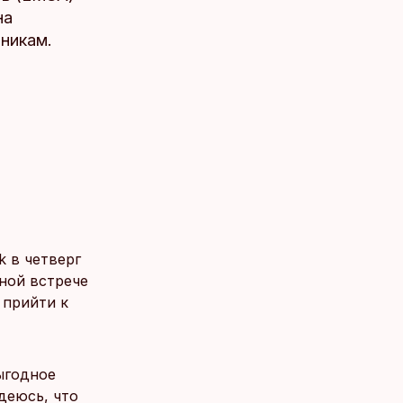
на
никам.
k в четверг
ной встрече
 прийти к
ыгодное
деюсь, что