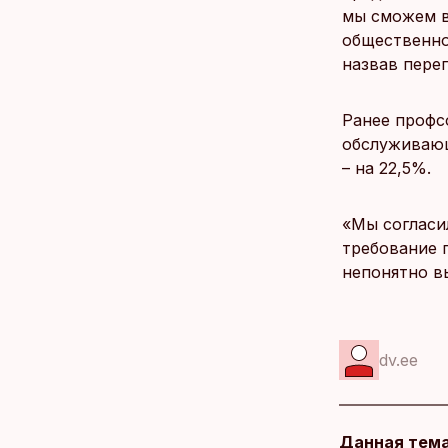
мы сможем в
общественнос
назвав пере
Ранее профс
обслуживающ
– на 22,5%.
«Мы согласи
требование 
непонятно в
dv.ee
Данная тема