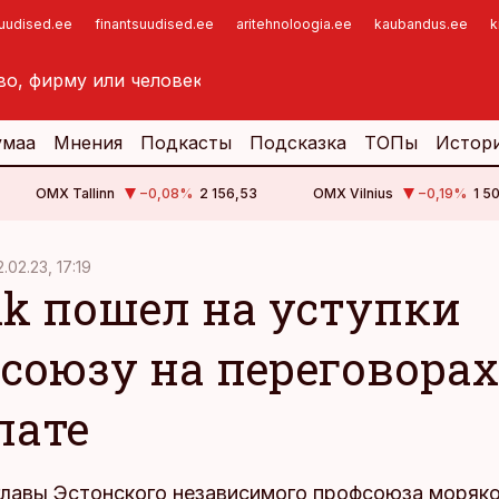
suudised.ee
finantsuudised.ee
aritehnoloogia.ee
kaubandus.ee
k
умаа
Мнения
Подкасты
Подсказка
ТОПы
Истор
OMX Tallinn
−0,08
%
2 156,53
OMX Vilnius
−0,19
%
1 5
.02.23, 17:19
ink пошел на уступки
союзу на переговорах
лате
главы Эстонского независимого профсоюза моряк