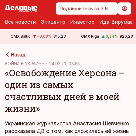
Подпишитесь за 3.99 €
Все новости
Эпицентр
Инвестор
Ида-Вирумаа
OMX Baltic
−0,03
%
315,23
OMX Riga
0,34
%
926,23
cebook
Назад
Twitter)
ВОЙНА В УКРАИНЕ
24.02.23, 08:55
«Освобождение Херсона –
kedIn
один из самых
ail
счастливых дней в моей
k
жизни»
Украинская журналистка Анастасия Шевченко
рассказала ДВ о том, как сложилась её жизнь