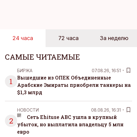
пляжей. Температура морской воды едва
достигает 18 градусов, но вы как закаленный
предприниматель знаете, что смелость города
берет, и без долгих раздумий бросаетесь в воду.
24 часа
72 часа
За неделю
САМЫЕ ЧИТАЕМЫЕ
БИРЖА
07.08.26, 16:51
Вышедшие из ОПЕК Объединенные
1
Арабские Эмираты приобрели танкеры на
$1,3 млрд
НОВОСТИ
08.08.26, 16:31
Сеть Ehituse ABC ушла в крупный
2
убыток, но выплатила владельцу 5 млн
евро