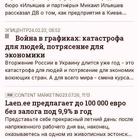
бюро «Ильяшев и партнёры» Михаил Ильяшев
рассказал ДВ о том, как предприятия в Киеве
жили во время войны. По его словам, первые дни
вторжения никто не думал о бизнесе вообще, в
ЭПИЦЕНТР
24.02.23, 08:52
последующие месяцы все беспокоились о
Война в графиках: катастрофа
сохранности активов, а с середины апреля бизнес
для людей, потрясение для
начал приспосабливаться к жизни в новых
экономики
условиях.
Вторжение России в Украину длится уже год - это
катастрофа для людей и потрясение для экономик
воюющих стран. А для всего мира - смена курса
от демилитаризации к наращиванию военных
расходов.
CONTENT MARKETING
23.07.26, 11:13
KM
Laen.ee предлагает до 100 000 евро
без залога под 9,9% в год
Представьте себе прекрасный летний день: после
напряженного рабочего дня вы, наконец,
оказываетесь на одном из живописных эстонских