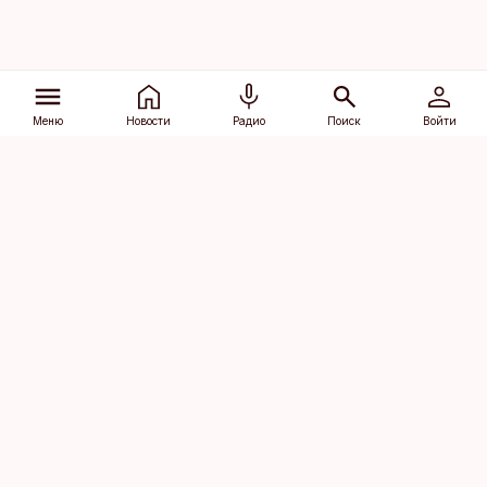
Меню
Новости
Радио
Поиск
Войти
Vana-Lõuna 39/1, 19094 Tallinn
(+372) 667 0111
dv@aripaev.ee
Подписаться
Об Äripäev
Реклама
Контакт
Права на
Кодекс журналистской