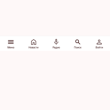
Меню
Новости
Радио
Поиск
Войти
Vana-Lõuna 39/1, 19094 Tallinn
(+372) 667 0111
dv@aripaev.ee
Подписаться
Об Äripäev