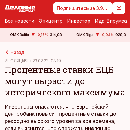
Подпишитесь за 3.99 €
Все новости
Эпицентр
Инвестор
Ида-Вирумаа
OMX Baltic
−0,15
%
314,98
OMX Riga
−0,03
%
928,3
cebook
Назад
Twitter)
ИНФЛЯЦИЯ
23.02.23, 08:19
Процентные ставки ЕЦБ
kedIn
могут вырасти до
ail
исторического максимума
k
Инвесторы опасаются, что Европейский
центробанк повысит процентные ставки до
рекордно высокого уровня за все времена,
если выяснится, что сдержать инфляцию