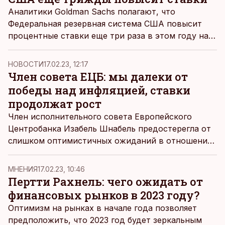
Аналитики Goldman Sachs полагают, что
Федеральная резервная система США повысит
процентные ставки еще три раза в этом году на
четверть процента за каждый.
НОВОСТИ
17.02.23, 12:17
Член совета ЕЦБ: мы далеки от
победы над инфляцией, ставки
продолжат рост
Член исполнительного совета Европейского
Центробанка Изабель Шнабель предостерегла от
слишком оптимистичных ожиданий в отношении
инфляции в еврозоне. По ее словам, эффект от
постепенного повышения процентных ставок
MНЕНИЯ
17.02.23, 10:46
снижается, и, возможно, регулятор вынужден
Пертти Рахнель: чего ожидать от
будет «действовать более решительно».
финансовых рынков в 2023 году?
Оптимизм на рынках в начале года позволяет
предположить, что 2023 год будет зеркальным