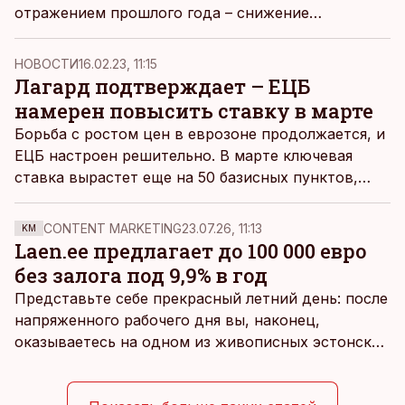
отражением прошлого года – снижение
процентных ставок, снижение инфляции,
позитивные настроения на рынках акций и
НОВОСТИ
16.02.23, 11:15
облигаций, пишет портфельный управляющий
Лагард подтверждает – ЕЦБ
Swedbank Robur Пертти Рахнель.
намерен повысить ставку в марте
Борьба с ростом цен в еврозоне продолжается, и
ЕЦБ настроен решительно. В марте ключевая
ставка вырастет еще на 50 базисных пунктов,
следует из выступления президента регулятора
Кристин Лагард.
CONTENT MARKETING
23.07.26, 11:13
KM
Laen.ee предлагает до 100 000 евро
без залога под 9,9% в год
Представьте себе прекрасный летний день: после
напряженного рабочего дня вы, наконец,
оказываетесь на одном из живописных эстонских
пляжей. Температура морской воды едва
достигает 18 градусов, но вы как закаленный