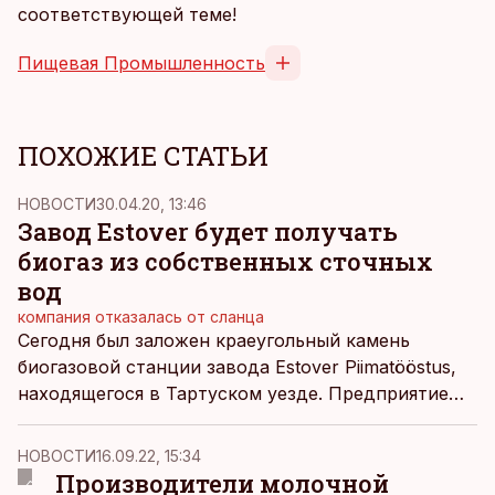
соответствующей теме!
Пищевая Промышленность
ПОХОЖИЕ СТАТЬИ
НОВОСТИ
30.04.20, 13:46
Завод Estover будет получать
биогаз из собственных сточных
вод
компания отказалась от сланца
Сегодня был заложен краеугольный камень
биогазовой станции завода Estover Piimatööstus,
находящегося в Тартуском уезде. Предприятие
заменит сланцевое масло на биогаз, ожидая от
новой технологии одновременно как сбережения
НОВОСТИ
16.09.22, 15:34
окружающей среды, так и экономической
Производители молочной