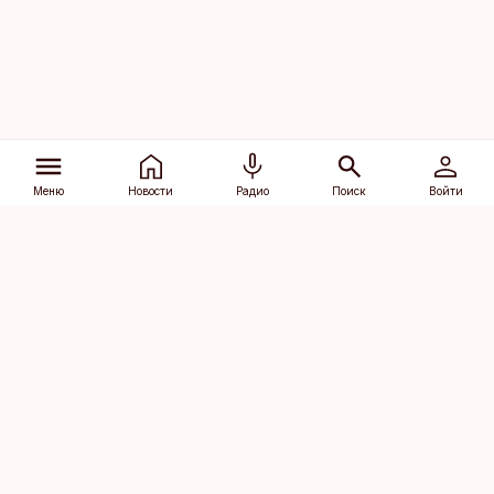
Меню
Новости
Радио
Поиск
Войти
Vana-Lõuna 39/1, 19094 Tallinn
(+372) 667 0111
dv@aripaev.ee
Подписаться
Об Äripäev