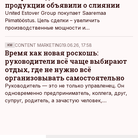
выгоды.
продукции объявили о слиянии
United Estover Group покупает Saaremaa
Piimatööstus. Цель сделки – увеличить
производственные мощности и
конкурентоспособность как в Эстонии, так и на
зарубежных рынках, пишет
Äripäev
.
CONTENT MARKETING
19.06.26, 17:58
KM
Время как новая роскошь:
руководители всё чаще выбирают
отдых, где не нужно всё
организовывать самостоятельно
Руководитель — это не только управленец. Он
одновременно предприниматель, коллега, друг,
супруг, родитель, а зачастую человек,
совмещающий еще множество других ролей.
Рабочие дни наполнены решениями,
ответственностью, встречами и бесконечным
потоком информации, и даже в свободное время
эти роли часто продолжают сопровождать