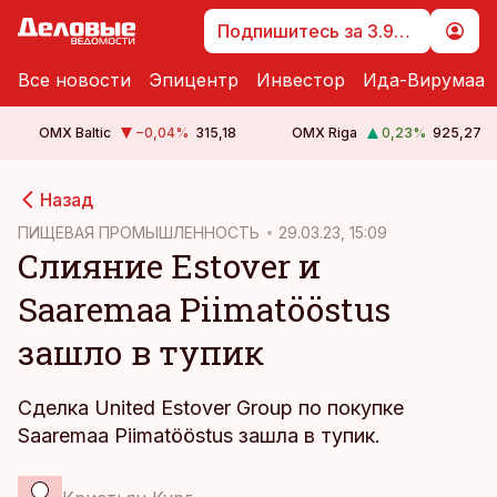
Подпишитесь за 3.99 €
Все новости
Эпицентр
Инвестор
Ида-Вирумаа
OMX Baltic
−0,04
%
315,18
OMX Riga
0,23
%
925,27
cebook
Назад
Twitter)
ПИЩЕВАЯ ПРОМЫШЛЕННОСТЬ
29.03.23, 15:09
Слияние Estover и
kedIn
Saaremaa Piimatööstus
ail
зашло в тупик
k
Сделка United Estover Group по покупке
Saaremaa Piimatööstus зашла в тупик.