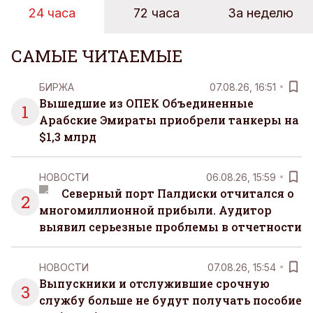
24 часа
72 часа
За неделю
человека. Поэтому от отдыха все чаще ждут не
множества занятий или вариантов выбора. Все
чаще люди ищут возможность просто быть здесь
САМЫЕ ЧИТАЕМЫЕ
и сейчас — без необходимости все
организовывать, планировать и за все отвечать
БИРЖА
07.08.26, 16:51
самостоятельно.
Вышедшие из ОПЕК Объединенные
1
Арабские Эмираты приобрели танкеры на
$1,3 млрд
НОВОСТИ
06.08.26, 15:59
Северный порт Палдиски отчитался о
2
многомиллионной прибыли. Аудитор
выявил серьезные проблемы в отчетности
НОВОСТИ
07.08.26, 15:54
Выпускники и отслужившие срочную
3
службу больше не будут получать пособие