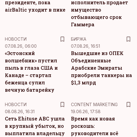
президенте, пока
исполнитель продает
airBaltic уходит в пике
имущество
отбывающего срок
Гаммера
НОВОСТИ
БИРЖА
07.08.26, 06:00
07.08.26, 16:51
«Эстонский
Вышедшие из ОПЕК
волшебник» пустил
Объединенные
пыль в глаза США и
Арабские Эмираты
Канаде – стартап
приобрели танкеры на
беженца сулил
$1,3 млрд
вечную батарейку
KM
НОВОСТИ
CONTENT MARKETING
08.08.26, 16:31
19.06.26, 17:58
Сеть Ehituse ABC ушла
Время как новая
в крупный убыток, но
роскошь:
выплатила владельцу
руководители всё