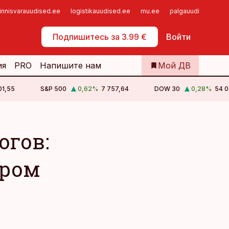
innisvarauudised.ee
logistikauudised.ee
mu.ee
palgauudised.ee
Самообслуживание
Подпишитесь за 3.99 €
Войти
ия
PRO
Напишите нам
Мой ДВ
01,55
S&P 500
0,62
%
7 757,64
DOW 30
0,28
%
54 0
огов:
аром