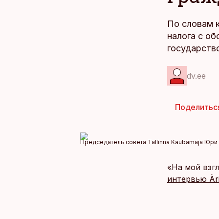
По словам 
налога с об
государств
dv.ee
Поделитьс
Председатель совета Tallinna Kaubamaja Юри 
«На мой взг
интервью Är