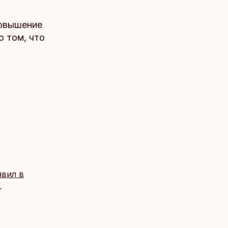
повышение
о том, что
явил в
.