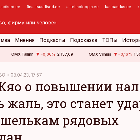
suudised.ee
finantsuudised.ee
aritehnoloogia.ee
kaubandus.ee
k
умаа
Мнения
Подкасты
Подсказка
ТОПы
Истор
OMX Tallinn
−0,06
%
2 157,09
OMX Vilnius
−0,16
%
1 5
ВО
08.04.23, 17:57
Кяо о повышении нал
ь жаль, это станет уд
ошелькам рядовых
дан