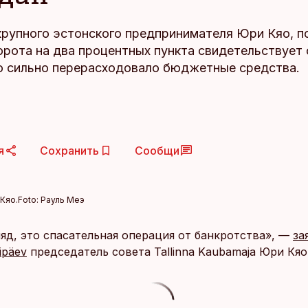
крупного эстонского предпринимателя Юри Кяо, 
орота на два процентных пункта свидетельствует 
о сильно перерасходовало бюджетные средства.
я
Сохранить
Сообщи
Кяо.
Foto:
Рауль Меэ
ляд, это спасательная операция от банкротства», —
за
ipäev
председатель совета Tallinna Kaubamaja Юри Кяо