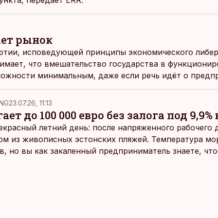
ункта, передает ERR.
ет рынок
ртии, исповедующей принципы экономического либера
имает, что вмешательство государства в функционир
ожности минимальным, даже если речь идёт о предп
ого является само государство. Поэтому и её жёстки
водства Eesti Energia, и её сетования относительно т
NG
23.07.26, 11:13
ваясь повышением входных цен, выглядят идеологиче
ает до 100 000 евро без залога под 9,9% 
екрасный летний день: после напряженного рабочего д
ом из живописных эстонских пляжей. Температура мо
ов, но вы как закаленный предприниматель знаете, чт
раздумий бросаетесь в воду.