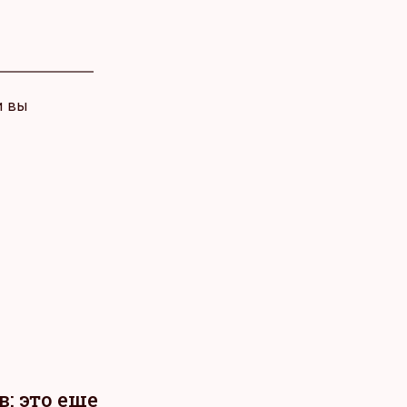
и вы
: это еще