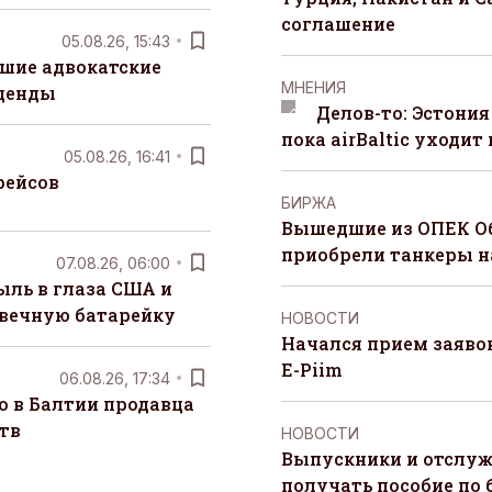
соглашение
05.08.26, 15:43
шие адвокатские
MНЕНИЯ
денды
Делов-то: Эстония
пока airBaltic уходит 
05.08.26, 16:41
рейсов
БИРЖА
Вышедшие из ОПЕК О
приобрели танкеры на
07.08.26, 06:00
ыль в глаза США и
 вечную батарейку
НОВОСТИ
Начался прием заяво
E-Piim
06.08.26, 17:34
о в Балтии продавца
тв
НОВОСТИ
Выпускники и отслуж
получать пособие по 