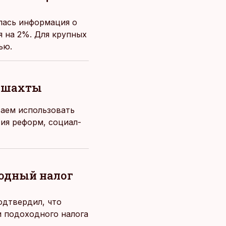
лась информация о
я на 2%. Для крупных
ью.
е шахты
аем использовать
ия реформ, социал-
ходный налог
одтвердил, что
и подоходного налога