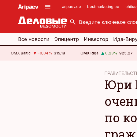
aripaev.ee
bestmarketing.ee
ehitu
kinnisvarauudised.ee
imelineajalugu.ee
logistikauudised.ee
imelineteadus.ee
Все новости
Эпицентр
Инвестор
Ида-Вир
OMX Baltic
−0,04
%
315,18
OMX Riga
0,23
%
925,27
cebook
ПРАВИТЕЛЬСТ
Юри 
Twitter)
kedIn
очен
ail
по к
k
граж