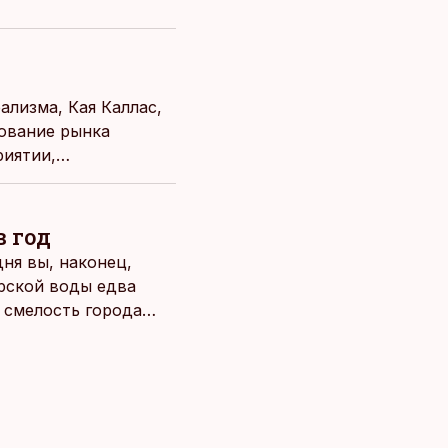
лизма, Кая Каллас,
ование рынка
риятии,
е комментарии в
ого, что предприятия
ским диссонансом.
в год
ня вы, наконец,
рской воды едва
о смелость города