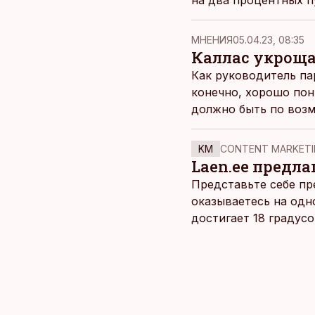
на два процентных п
MНЕНИЯ
05.04.23, 08:35
Каллас укроща
Как руководитель па
конечно, хорошо пон
должно быть по возм
собственником котор
адрес уходящего руко
KM
CONTENT MARKETI
наживаются, прикры
Laen.ee предлаг
Представьте себе пр
оказываетесь на одн
достигает 18 градус
берет, и без долгих 