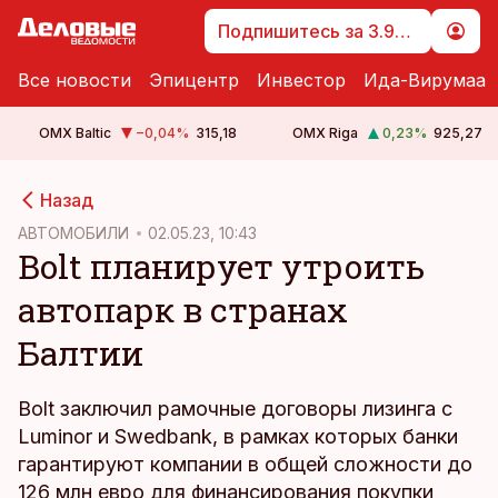
Подпишитесь за 3.99 €
Все новости
Эпицентр
Инвестор
Ида-Вирумаа
OMX Baltic
−0,04
%
315,18
OMX Riga
0,23
%
925,27
cebook
cebook
Назад
Twitter)
Twitter)
АВТОМОБИЛИ
02.05.23, 10:43
Bolt планирует утроить
kedIn
kedIn
автопарк в странах
ail
ail
Балтии
k
k
Bolt заключил рамочные договоры лизинга с
Luminor и Swedbank, в рамках которых банки
гарантируют компании в общей сложности до
126 млн евро для финансирования покупки