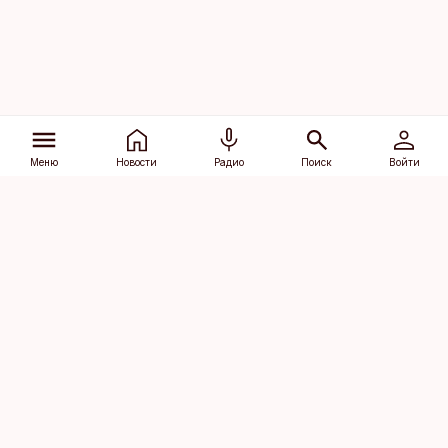
Меню
Новости
Радио
Поиск
Войти
Vana-Lõuna 39/1, 19094 Tallinn
(+372) 667 0111
dv@aripaev.ee
Подписаться
Об Äripäev
Реклама
Контакт