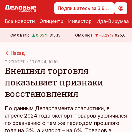
Подпишитесь за 3.99 €
Все новости
Эпицентр
Инвестор
Ида-Вирумаа
OMX Baltic
0,05
%
315,15
OMX Riga
−0,29
%
925,6
cebook
Назад
Twitter)
ЭКСПОРТ
10.06.24, 10:10
Внешняя торговля
kedIn
показывает признаки
ail
восстановления
k
По данным Департамента статистики, в
апреле 2024 года экспорт товаров увеличился
по сравнению с тем же периодом прошлого
года на 3%, а импорт – на 6%. Товаров в