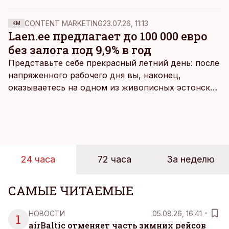
прошлого года на 2,4%. В первом квартале ВВП
составил в текущих ценах 8,9 миллиарда евро.
CONTENT MARKETING
23.07.26, 11:13
KM
Laen.ee предлагает до 100 000 евро
без залога под 9,9% в год
Представьте себе прекрасный летний день: после
напряженного рабочего дня вы, наконец,
оказываетесь на одном из живописных эстонских
пляжей. Температура морской воды едва
достигает 18 градусов, но вы как закаленный
предприниматель знаете, что смелость города
берет, и без долгих раздумий бросаетесь в воду.
24 часа
72 часа
За неделю
САМЫЕ ЧИТАЕМЫЕ
НОВОСТИ
05.08.26, 16:41
1
airBaltic отменяет часть зимних рейсов