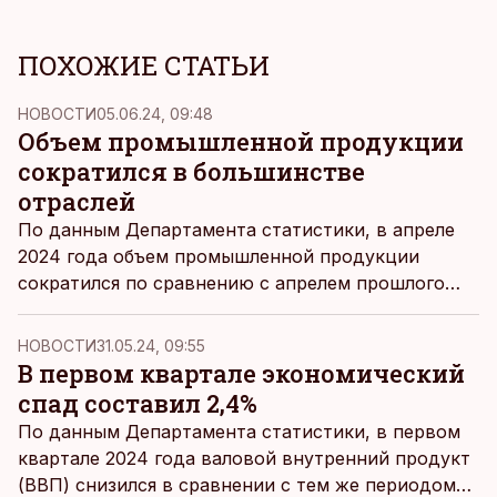
ПОХОЖИЕ СТАТЬИ
НОВОСТИ
05.06.24, 09:48
Объем промышленной продукции
сократился в большинстве
отраслей
По данным Департамента статистики, в апреле
2024 года объем промышленной продукции
сократился по сравнению с апрелем прошлого
года на 4,7%. Из трех секторов промышленности
производство увеличилось в горнодобывающей
НОВОСТИ
31.05.24, 09:55
промышленности (3,6%) и в энергетике (10,1%),
В первом квартале экономический
однако сократилось на 5,7% в обрабатывающей
спад составил 2,4%
промышленности.
По данным Департамента статистики, в первом
квартале 2024 года валовой внутренний продукт
(ВВП) снизился в сравнении с тем же периодом