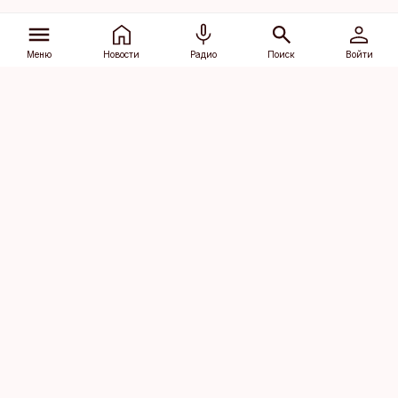
Меню
Новости
Радио
Поиск
Войти
Vana-Lõuna 39/1, 19094 Tallinn
(+372) 667 0111
dv@aripaev.ee
Подписаться
Об Äripäev
Реклама
Контакт
Права на
Кодекс журналистской
использование
этики
контента