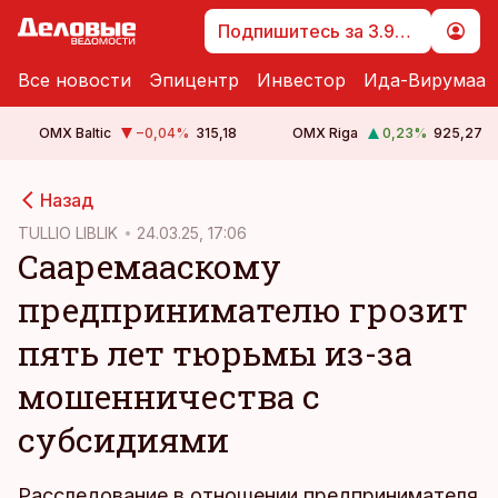
Подпишитесь за 3.99 €
Все новости
Эпицентр
Инвестор
Ида-Вирумаа
OMX Baltic
−0,04
%
315,18
OMX Riga
0,23
%
925,27
cebook
Назад
Twitter)
TULLIO LIBLIK
24.03.25, 17:06
Сааремааскому
kedIn
предпринимателю грозит
ail
пять лет тюрьмы из-за
k
мошенничества с
субсидиями
Расследование в отношении предпринимателя