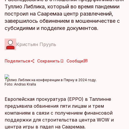
Туллио Либлика, который во время пандемии
построил на Сааремаа центр развлечений,
завершилось обвинением в мошенничестве с
субсидиями и подделке документов.
Кристьян Прууль
Поделиться
Сохранить
Сообщи
Туллио Либлик на конференции в Пярну в 2024 году.
Foto:
Andras Kralla
Европейская прокуратура (EPPO) в Таллинне
предъявила обвинения пяти лицам и трем
компаниям в связи с получением финансовой
поддержки для строительства центра WOW и
центра игры в падел на Сааремаа.