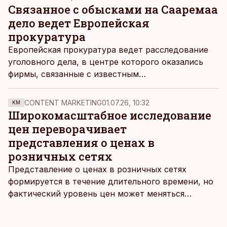
Связанное с обысками на Сааремаа
дело ведет Европейская
прокуратура
Европейская прокуратура ведет расследование
уголовного дела, в центре которого оказались
фирмы, связанные с известным
предпринимателем с Сааремаа Туллио Либликом,
сообщает Postimees.
CONTENT MARKETING
01.07.26, 10:32
KM
Широкомасштабное исследование
цен переворачивает
представления о ценах в
розничных сетях
Представление о ценах в розничных сетях
формируется в течение длительного времени, но
фактический уровень цен может меняться
быстрее, чем устоявшийся имидж сетей
магазинов. Масштабное исследование цен,