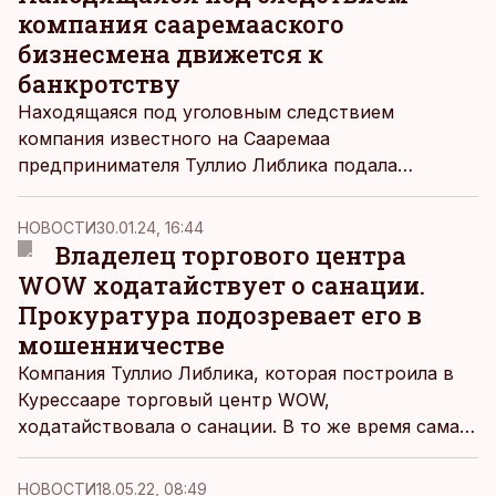
компания сааремааского
бизнесмена движется к
банкротству
Находящаяся под уголовным следствием
компания известного на Сааремаа
предпринимателя Туллио Либлика подала
заявление о банкротстве. Это вызывает вопросы
о будущем принадлежащего ей торгово-
НОВОСТИ
30.01.24, 16:44
развлекательного центра.
Владелец торгового центра
WOW ходатайствует о санации.
Прокуратура подозревает его в
мошенничестве
Компания Туллио Либлика, которая построила в
Курессааре торговый центр WOW,
ходатайствовала о санации. В то же время сама
компания и ее руководители находятся под
следствием по делу о мошенничестве.
НОВОСТИ
18.05.22, 08:49