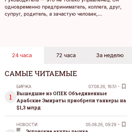
одновременно предприниматель, коллега, друг,
супруг, родитель, а зачастую человек,
совмещающий еще множество других ролей.
Рабочие дни наполнены решениями,
ответственностью, встречами и бесконечным
потоком информации, и даже в свободное время
эти роли часто продолжают сопровождать
24 часа
72 часа
За неделю
человека. Поэтому от отдыха все чаще ждут не
множества занятий или вариантов выбора. Все
чаще люди ищут возможность просто быть здесь
САМЫЕ ЧИТАЕМЫЕ
и сейчас — без необходимости все
организовывать, планировать и за все отвечать
БИРЖА
07.08.26, 16:51
самостоятельно.
Вышедшие из ОПЕК Объединенные
1
Арабские Эмираты приобрели танкеры на
$1,3 млрд
НОВОСТИ
05.08.26, 09:29
Эстонские акулы рынка