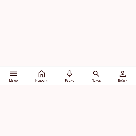
Меню
Новости
Радио
Поиск
Войти
Vana-Lõuna 39/1, 19094 Tallinn
(+372) 667 0111