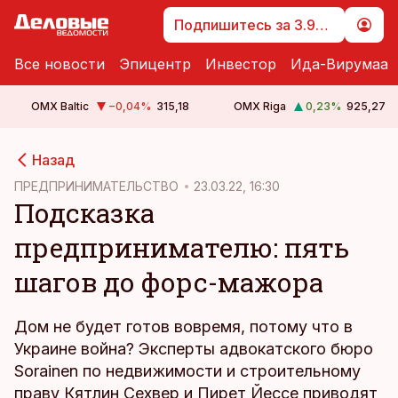
Подпишитесь за 3.99 €
Все новости
Эпицентр
Инвестор
Ида-Вирумаа
OMX Baltic
−0,04
%
315,18
OMX Riga
0,23
%
925,27
cebook
Назад
Twitter)
ПРЕДПРИНИМАТЕЛЬСТВО
23.03.22, 16:30
Подсказка
kedIn
предпринимателю: пять
ail
шагов до форс-мажора
k
Дом не будет готов вовремя, потому что в
Украине война? Эксперты адвокатского бюро
Sorainen по недвижимости и строительному
праву Кятлин Сехвер и Пирет Йессе приводят