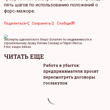
пять шагов по использованию положений о
форс-мажоре.
Поделиться
Сохранить
Сообщи
Эксперты адвокатского бюро Sorainen по недвижимости и
строительному праву Кятлин Сехвер и Пирет Йессе.
Foto:
kaupo kikkas
ЧИТАТЬ ЕЩЕ
Работа в убыток:
предприниматели просят
пересмотреть договоры
госзакупок