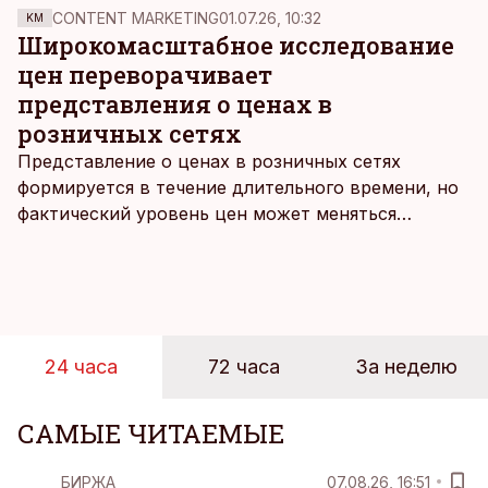
CONTENT MARKETING
01.07.26, 10:32
KM
Широкомасштабное исследование
цен переворачивает
представления о ценах в
розничных сетях
Представление о ценах в розничных сетях
формируется в течение длительного времени, но
фактический уровень цен может меняться
быстрее, чем устоявшийся имидж сетей
магазинов. Масштабное исследование цен,
проведенное в апреле, проливает свет на
реальную картину уровня цен в крупнейших
розничных сетях Эстонии.
24 часа
72 часа
За неделю
САМЫЕ ЧИТАЕМЫЕ
БИРЖА
07.08.26, 16:51