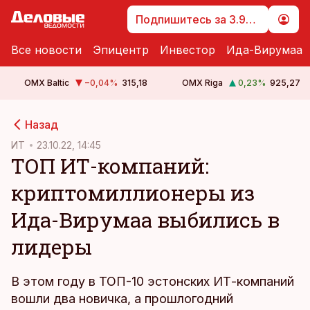
Подпишитесь за 3.99 €
Все новости
Эпицентр
Инвестор
Ида-Вирумаа
OMX Baltic
−0,04
%
315,18
OMX Riga
0,23
%
925,27
cebook
Назад
Twitter)
ИТ
23.10.22, 14:45
ТОП ИТ-компаний:
kedIn
криптомиллионеры из
ail
Ида-Вирумаа выбились в
k
лидеры
В этом году в ТОП-10 эстонских ИТ-компаний
вошли два новичка, а прошлогодний