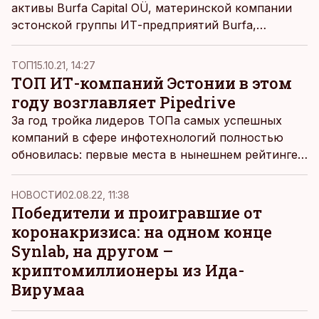
активы Burfa Capital OÜ, материнской компании
эстонской группы ИТ-предприятий Burfa,
увеличились до 195,6 миллиона евро, тогда как
чистая прибыль концерна Burfa достигла 79,9
ТОП
15.10.21, 14:27
миллиона евро, говорится в распространенном
ТОП ИТ-компаний Эстонии в этом
компанией пресс-релизе.
году возглавляет Pipedrive
За год тройка лидеров ТОПа самых успешных
компаний в сфере инфотехнологий полностью
обновилась: первые места в нынешнем рейтинге
занимают Pipedrive, ITM Trade и Twilio Estonia.
НОВОСТИ
02.08.22, 11:38
Победители и проигравшие от
коронакризиса: на одном конце
Synlab, на другом –
криптомиллионеры из Ида-
Вирумаа