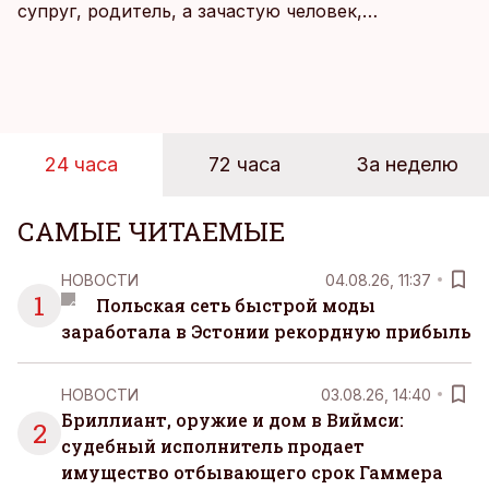
супруг, родитель, а зачастую человек,
совмещающий еще множество других ролей.
Рабочие дни наполнены решениями,
ответственностью, встречами и бесконечным
потоком информации, и даже в свободное время
эти роли часто продолжают сопровождать
24 часа
72 часа
За неделю
человека. Поэтому от отдыха все чаще ждут не
множества занятий или вариантов выбора. Все
чаще люди ищут возможность просто быть здесь
САМЫЕ ЧИТАЕМЫЕ
и сейчас — без необходимости все
организовывать, планировать и за все отвечать
НОВОСТИ
04.08.26, 11:37
самостоятельно.
1
Польская сеть быстрой моды
заработала в Эстонии рекордную прибыль
НОВОСТИ
03.08.26, 14:40
Бриллиант, оружие и дом в Виймси:
2
судебный исполнитель продает
имущество отбывающего срок Гаммера