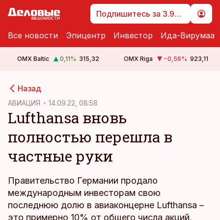
Подпишитесь за 3.99 €
Все новости
Эпицентр
Инвестор
Ида-Вирумаа
OMX Baltic
0,11
%
315,32
OMX Riga
−0,56
%
923,11
cebook
Назад
Twitter)
АВИАЦИЯ
14.09.22, 08:58
Lufthansa вновь
kedIn
полностью перешла в
ail
частные руки
k
Правительство Германии продало
международным инвесторам свою
последнюю долю в авиаконцерне Lufthansa –
это примерно 10% от общего числа акций.