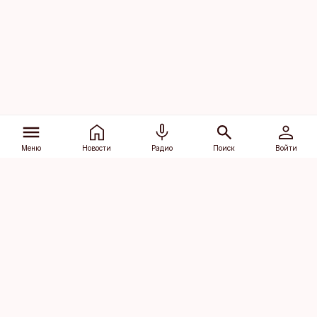
Меню
Новости
Радио
Поиск
Войти
Vana-Lõuna 39/1, 19094 Tallinn
(+372) 667 0111
dv@aripaev.ee