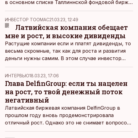
в основном списке Таллиннской фондовой биржи,
и может свести на нет прибыль и дивиденды
следующего года. Некоторые предприятия смогли
ИНВЕСТОР ТООМАС
21.03.23, 12:49
предвидеть подстерегающие их опасности и
Латвийская компания обещает
снизить риски, другие же все проворонили.
мне и рост, и высокие дивиденды
Растущие компании если и платят дивиденды, то
весьма скромные, так как для роста и развития
деньги нужны самим. В этом случае инвестор
делает ставку на увеличение стоимости акции.
Щедрые же дивиденды, как правило, платят
ИНТЕРВЬЮ
18.03.23, 17:06
большие и состоявшиеся компании, которые уже
Глава DelfinGroup: если ты нацелен
могут позволить себе пожинать плоды своего
на рост, то твой денежный поток
успеха. Но на рынке можно найти компании,
негативный
которые умудряются и расти, и платить хорошие
Латвийская биржевая компания DelfinGroup в
дивиденды одновременно. Одна из таких есть
прошлом году вновь продемонстрировала
даже на балтийской бирже.
отличный рост. Однако это не снимает вопросов
о ее финансовом положении.