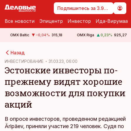
Подпишитесь за 3.99 €
Все новости
Эпицентр
Инвестор
Ида-Вирумаа
OMX Baltic
−0,04
%
315,18
OMX Riga
0,23
%
925,27
cebook
Назад
Twitter)
ИНВЕСТИРОВАНИЕ
31.03.23, 06:00
Эстонские инвесторы по-
kedIn
прежнему видят хорошие
ail
возможности для покупки
k
акций
В опросе инвесторов, проведенном редакцией
Äripäev, приняли участие 219 человек. Судя по