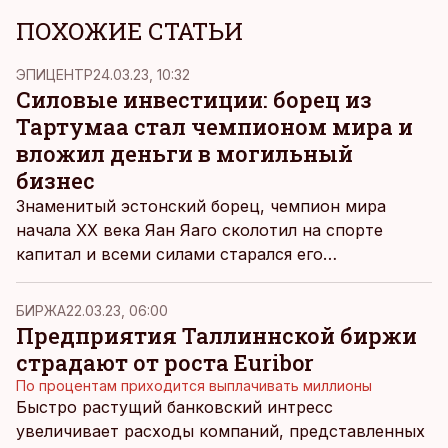
ПОХОЖИЕ СТАТЬИ
ЭПИЦЕНТР
24.03.23, 10:32
Силовые инвестиции: борец из
Тартумаа стал чемпионом мира и
вложил деньги в могильный
бизнес
Знаменитый эстонский борец, чемпион мира
начала ХХ века Яан Яаго сколотил на спорте
капитал и всеми силами старался его
приумножить. Но выбирал для вложений
экзотические объекты – от цирка в Сибири до
БИРЖА
22.03.23, 06:00
ритуальных услуг.
Предприятия Таллиннской биржи
страдают от роста Euribor
По процентам приходится выплачивать миллионы
Быстро растущий банковский интресс
увеличивает расходы компаний, представленных