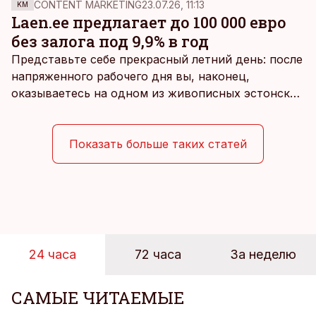
CONTENT MARKETING
23.07.26, 11:13
KM
Laen.ee предлагает до 100 000 евро
без залога под 9,9% в год
Представьте себе прекрасный летний день: после
напряженного рабочего дня вы, наконец,
оказываетесь на одном из живописных эстонских
пляжей. Температура морской воды едва
достигает 18 градусов, но вы как закаленный
предприниматель знаете, что смелость города
Показать больше таких статей
берет, и без долгих раздумий бросаетесь в воду.
24 часа
72 часа
За неделю
САМЫЕ ЧИТАЕМЫЕ