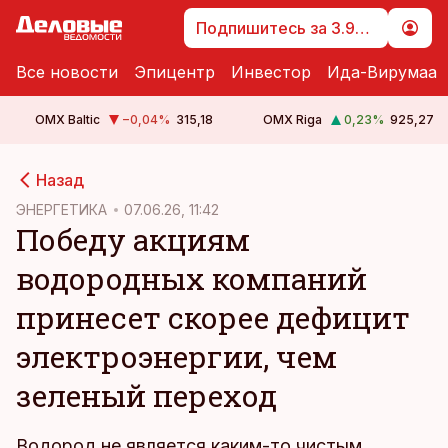
Подпишитесь за 3.99 €
Все новости
Эпицентр
Инвестор
Ида-Вирумаа
OMX Baltic
−0,04
%
315,18
OMX Riga
0,23
%
925,27
cebook
Назад
Twitter)
ЭНЕРГЕТИКА
07.06.26, 11:42
Победу акциям
kedIn
водородных компаний
ail
принесет скорее дефицит
k
электроэнергии, чем
зеленый переход
Водород не является каким-то чистым