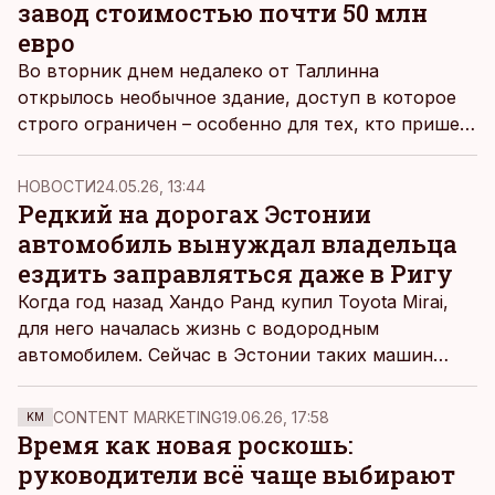
завод стоимостью почти 50 млн
евро
Во вторник днем недалеко от Таллинна
открылось необычное здание, доступ в которое
строго ограничен – особенно для тех, кто пришел
в повседневной одежде. Даже топ-менеджерам,
связанным с проектом стоимостью почти 50 млн
НОВОСТИ
24.05.26, 13:44
евро, пришлось облачиться в белые защитные
Редкий на дорогах Эстонии
комбинезоны и надеть маски.
автомобиль вынуждал владельца
ездить заправляться даже в Ригу
Когда год назад Хандо Ранд купил Toyota Mirai,
для него началась жизнь с водородным
автомобилем. Сейчас в Эстонии таких машин
всего 48, однако в будущем возможен прорыв –
при условии, что удастся снизить стоимость
CONTENT MARKETING
19.06.26, 17:58
KM
водорода как топлива.
Время как новая роскошь:
руководители всё чаще выбирают