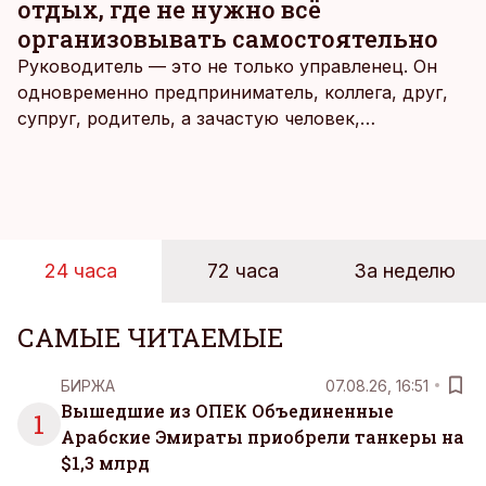
отдых, где не нужно всё
организовывать самостоятельно
Руководитель — это не только управленец. Он
одновременно предприниматель, коллега, друг,
супруг, родитель, а зачастую человек,
совмещающий еще множество других ролей.
Рабочие дни наполнены решениями,
ответственностью, встречами и бесконечным
потоком информации, и даже в свободное время
эти роли часто продолжают сопровождать
24 часа
72 часа
За неделю
человека. Поэтому от отдыха все чаще ждут не
множества занятий или вариантов выбора. Все
чаще люди ищут возможность просто быть здесь
САМЫЕ ЧИТАЕМЫЕ
и сейчас — без необходимости все
организовывать, планировать и за все отвечать
БИРЖА
07.08.26, 16:51
самостоятельно.
Вышедшие из ОПЕК Объединенные
1
Арабские Эмираты приобрели танкеры на
$1,3 млрд