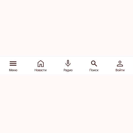
Меню
Новости
Радио
Поиск
Войти
Vana-Lõuna 39/1, 19094 Tallinn
(+372) 667 0111
dv@aripaev.ee