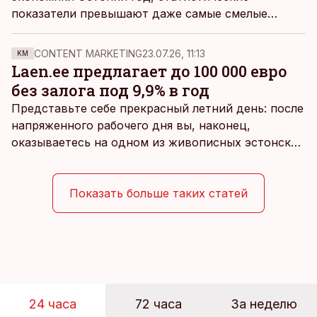
показатели превышают даже самые смелые
прогнозы. С учетом всех предпосылок,
реинвестирование на некоторое время станет
CONTENT MARKETING
23.07.26, 11:13
KM
слишком дорогим, так что появляется
Laen.ee предлагает до 100 000 евро
возможность вывести прибыль. Как это сделать?
без залога под 9,9% в год
Представьте себе прекрасный летний день: после
напряженного рабочего дня вы, наконец,
оказываетесь на одном из живописных эстонских
пляжей. Температура морской воды едва
достигает 18 градусов, но вы как закаленный
предприниматель знаете, что смелость города
Показать больше таких статей
берет, и без долгих раздумий бросаетесь в воду.
24 часа
72 часа
За неделю