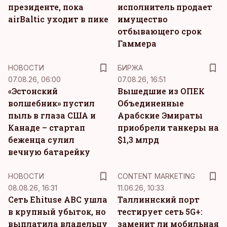
президенте, пока
исполнитель продает
airBaltic уходит в пике
имущество
отбывающего срок
Гаммера
НОВОСТИ
БИРЖА
07.08.26, 06:00
07.08.26, 16:51
«Эстонский
Вышедшие из ОПЕК
волшебник» пустил
Объединенные
пыль в глаза США и
Арабские Эмираты
Канаде – стартап
приобрели танкеры на
беженца сулил
$1,3 млрд
вечную батарейку
KM
НОВОСТИ
CONTENT MARKETING
08.08.26, 16:31
11.06.26, 10:33
Сеть Ehituse ABC ушла
Таллиннский порт
в крупный убыток, но
тестирует сеть 5G+:
выплатила владельцу
заменит ли мобильная