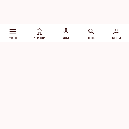
Меню
Новости
Радио
Поиск
Войти
Vana-Lõuna 39/1, 19094 Tallinn
(+372) 667 0111
dv@aripaev.ee
Подписаться
Об Äripäev
Реклама
Контакт