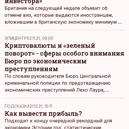
инвестора»
Британия на следующей неделе объявит об
отмене виз, которые выдаются иностранцам,
вложившим в британскую экономику минимум 2
млн фунтов, сообщает
Русская служба «Би-би-си».
ЭПИЦЕНТР
02.11.21, 06:00
Криптовалюты и «зеленый
поворот» - сферы особого внимания
Бюро по экономическим
преступлениям
По словам руководителя Бюро Центральной
криминальной полиции по предотвращению
экономических преступлений Лехо Лаура,
сегодня его подчиненные уделяют самое
пристальное внимание деятельности
ПОДСКАЗКА
21.12.21, 15:11
криптовалютных платформ, а также
Как вывести прибыль?
учреждениям, занимающимся распределением
Подходит к концу очередной рекордный для
многомиллионных субсидий «зеленого поворота».
экономики Эстонии год, статистические