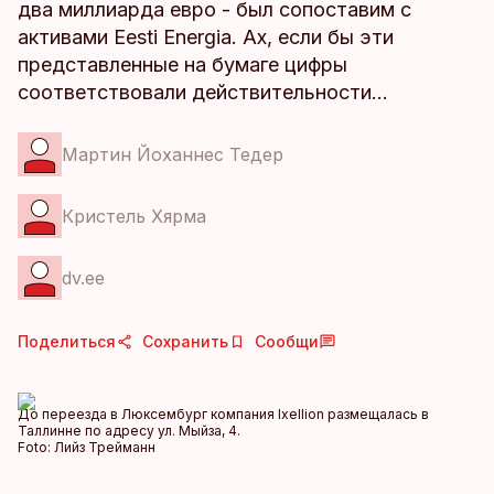
два миллиарда евро - был сопоставим с
активами Eesti Energia. Ах, если бы эти
представленные на бумаге цифры
соответствовали действительности…
Мартин Йоханнес Тедер
Кристель Хярма
dv.ee
Поделиться
Сохранить
Сообщи
До переезда в Люксембург компания Ixellion размещалась в
Таллинне по адресу ул. Мыйза, 4.
Foto:
Лийз Трейманн