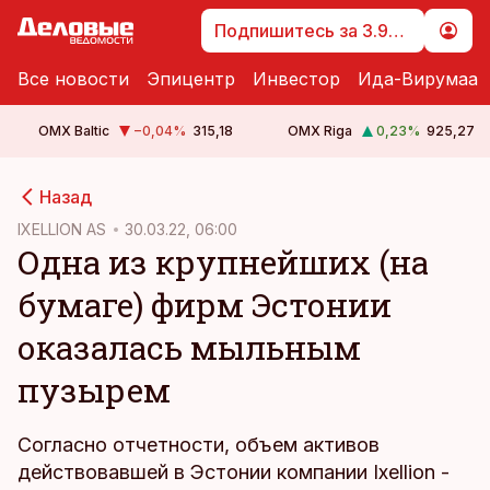
Подпишитесь за 3.99 €
Все новости
Эпицентр
Инвестор
Ида-Вирумаа
OMX Baltic
−0,04
%
315,18
OMX Riga
0,23
%
925,27
cebook
Назад
Twitter)
IXELLION AS
30.03.22, 06:00
Одна из крупнейших (на
kedIn
бумаге) фирм Эстонии
ail
оказалась мыльным
k
пузырем
Согласно отчетности, объем активов
действовавшей в Эстонии компании Ixellion -