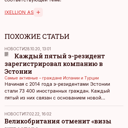
IXELLION AS
ПОХОЖИЕ СТАТЬИ
НОВОСТИ
28.10.20, 13:01
Каждый пятый э-резидент
зарегистрировал компанию в
Эстонии
Самые активные – граждане Испании и Турции
Начиная с 2014 года э-резидентами Эстонии
стали 73 400 иностранных граждан. Каждый
пятый из них связан с основанием новой
компании, всего э-резиденты зарегистрировали в
Эстонии более 14 200 предприятий, сообщает
НОВОСТИ
17.02.22, 16:02
Департамент статистики.
Великобритания отменит «визы