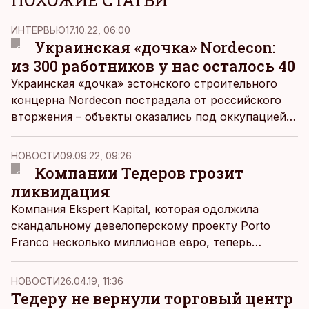
ПОХОЖИЕ СТАТЬИ
ИНТЕРВЬЮ
17.10.22, 06:00
Украинская «дочка» Nordecon:
из 300 работников у нас осталось 40
Украинская «дочка» эстонского строительного
концерна Nordecon пострадала от российского
вторжения – объекты оказались под оккупацией,
ушедшие на фронт сотрудники погибли. О том,
каково вести бизнес в условиях войны, ДВ
НОВОСТИ
09.09.22, 09:26
поговорили с членом правления Nordecon
Компании Тедеров грозит
Прийтом Луманом и исполнительным директором
ликвидация
Eurocon Ukraine Юрием Петриком.
Компания Ekspert Kapital, которая одолжила
скандальному девелоперскому проекту Porto
Franco несколько миллионов евро, теперь
находится под угрозой ликвидации.
НОВОСТИ
26.04.19, 11:36
Тедеру не вернули торговый центр