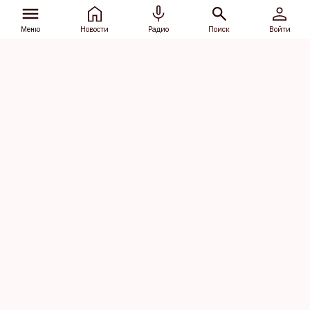
Меню
Новости
Радио
Поиск
Войти
Vana-Lõuna 39/1, 19094 Tallinn
(+372) 667 0111
dv@aripaev.ee
Подписаться
Об Äripäev
Реклама
Контакт
Права на
Кодекс журналистской
использование
этики
контента
Общие условия
Политика