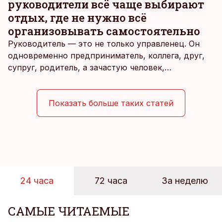
руководители всё чаще выбирают
отдых, где не нужно всё
организовывать самостоятельно
Руководитель — это не только управленец. Он
одновременно предприниматель, коллега, друг,
супруг, родитель, а зачастую человек,
совмещающий еще множество других ролей.
Рабочие дни наполнены решениями,
ответственностью, встречами и бесконечным
Показать больше таких статей
потоком информации, и даже в свободное время
эти роли часто продолжают сопровождать
человека. Поэтому от отдыха все чаще ждут не
множества занятий или вариантов выбора. Все
чаще люди ищут возможность просто быть здесь
и сейчас — без необходимости все
24 часа
72 часа
За неделю
организовывать, планировать и за все отвечать
самостоятельно.
САМЫЕ ЧИТАЕМЫЕ