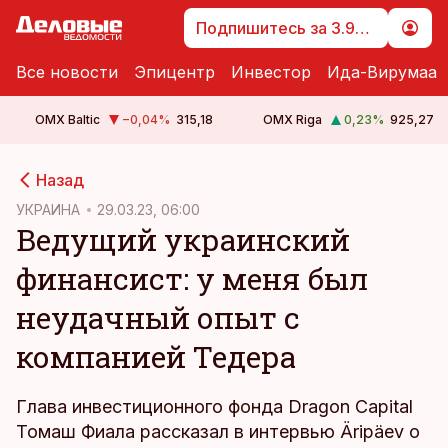
Подпишитесь за 3.99 €
Все новости
Эпицентр
Инвестор
Ида-Вирумаа
OMX Baltic
−0,04
%
315,18
OMX Riga
0,23
%
925,27
cebook
Назад
Twitter)
УКРАИНА
29.03.23, 06:00
Ведущий украинский
kedIn
финансист: у меня был
ail
неудачный опыт с
k
компанией Тедера
Глава инвестиционного фонда Dragon Capital
Томаш Фиала рассказал в интервью Äripäev о