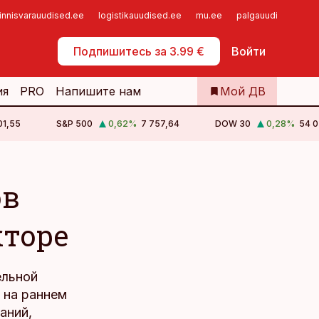
innisvarauudised.ee
logistikauudised.ee
mu.ee
palgauudised.ee
Самообслуживание
Подпишитесь за 3.99 €
Войти
ия
PRO
Напишите нам
Мой ДВ
01,55
S&P 500
0,62
%
7 757,64
DOW 30
0,28
%
54 0
ов
кторе
ельной
 на раннем
аний,