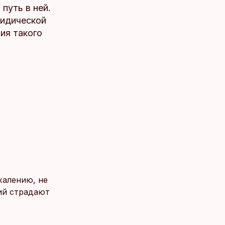
путь в ней.
ридической
ия такого
жалению, не
вий страдают