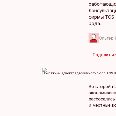
работающих 
Консультац
фирмы TGS 
рода.
Ольгер 
Поделитьс
Присяжный адвокат адвокатского бюро TGS Ba
Во второй п
экономическ
рассосались 
и местные к