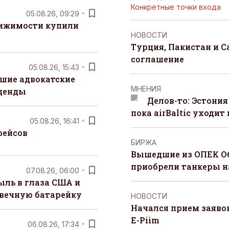
Конкретные точки входа
05.08.26, 09:29
вижимости купили
НОВОСТИ
Турция, Пакистан и 
соглашение
05.08.26, 15:43
шие адвокатские
MНЕНИЯ
денды
Делов-то: Эстония
пока airBaltic уходит 
05.08.26, 16:41
рейсов
БИРЖА
Вышедшие из ОПЕК О
приобрели танкеры на
07.08.26, 06:00
ыль в глаза США и
 вечную батарейку
НОВОСТИ
Начался прием заяво
E-Piim
06.08.26, 17:34