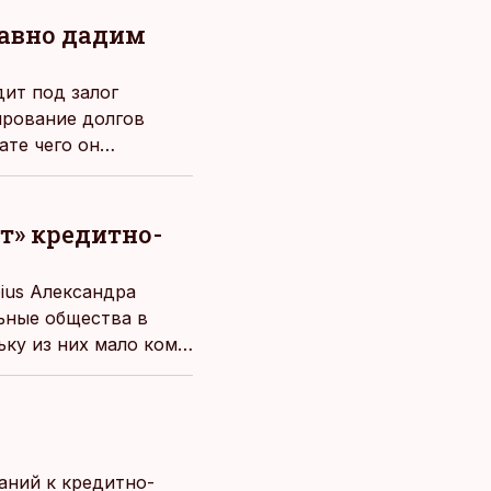
равно дадим
дит под залог
ирование долгов
ате чего он
зит остаться без
т» кредитно-
ius Александра
ьные общества в
ьку из них мало кому
.
аний к кредитно-