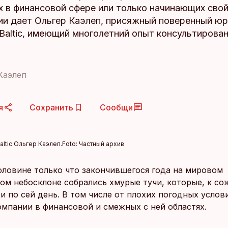
в финансовой сфере или только начинающих свой 
ии дает Ольгер Каэлеп, присяжный поверенный ю
Baltic, имеющий многолетний опыт консультирован
Каэлеп
я
Сохранить
Сообщи
ltic Ольгер Каэлеп.
Foto:
Частный архив
оловине только что закончившегося года на мировом
ом небосклоне собрались хмурые тучи, которые, к со
и по сей день. В том числе от плохих погодных усло
омпании в финансовой и смежных с ней областях.