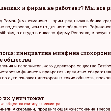
 шелках и фирма не работает? Мы все 
д Роман (имя изменено. – прим. ред.) взял в банке кре
не подозревал, чем это для него обернется. Рефинанс
stihoius, а оттуда в инкассо-фирму Renovum, в результ
ика своей же квартиры. Этой зимой ему буквально гро
ihoius: инициатива минфина «похорони
е общества
вления и исполнительного директора общества Eestiho
стерства финансов превратить кредитно-сберегател
 по сути означает «похороны» таких обществ, поскол
ыдвинутые государством требования, пишет
rus.err.ee
то их уничтожат
ые общества критикуют министра
ннели Аккерманн, продвигающая ужесточение требов