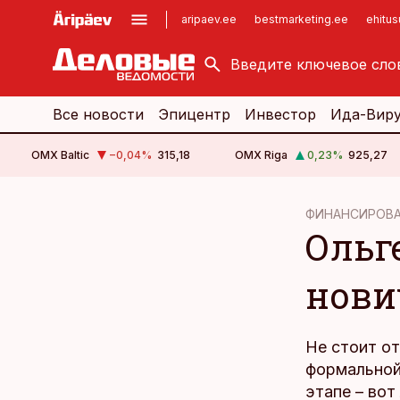
aripaev.ee
bestmarketing.ee
ehitu
kinnisvarauudised.ee
imelineajalugu.ee
logistikauudised.ee
imelineteadus.ee
Все новости
Эпицентр
Инвестор
Ида-Вир
OMX Baltic
−0,04
%
315,18
OMX Riga
0,23
%
925,27
cebook
ФИНАНСИРОВ
Ольг
Twitter)
kedIn
нови
ail
k
Не стоит от
формальной
этапе – во