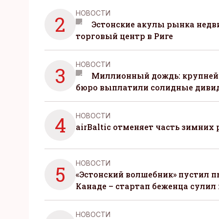
НОВОСТИ
2
Эстонские акулы рынка нед
торговый центр в Риге
НОВОСТИ
3
Миллионный дождь: крупней
бюро выплатили солидные диви
НОВОСТИ
4
airBaltic отменяет часть зимних 
НОВОСТИ
5
«Эстонский волшебник» пустил п
Канаде – стартап беженца сулил
НОВОСТИ