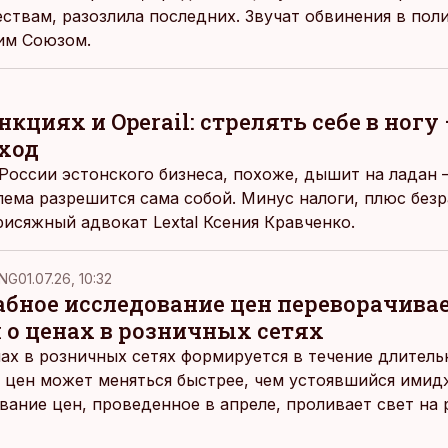
ствам, разозлила последних. Звучат обвинения в поли
им Союзом.
кциях и Operail: стрелять себе в ногу 
ход
России эстонского бизнеса, похоже, дышит на ладан –
лема разрешится сама собой. Минус налоги, плюс безр
рисяжный адвокат Lextal Ксения Кравченко.
NG
01.07.26, 10:32
ное исследование цен переворачива
 о ценах в розничных сетях
ах в розничных сетях формируется в течение длитель
 цен может меняться быстрее, чем устоявшийся имидж
ание цен, проведенное в апреле, проливает свет на
йших розничных сетях Эстонии.