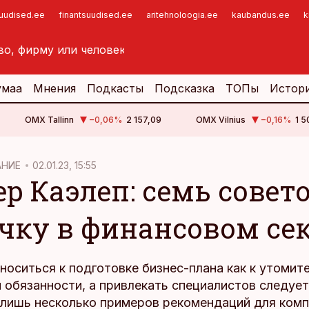
suudised.ee
finantsuudised.ee
aritehnoloogia.ee
kaubandus.ee
k
умаа
Мнения
Подкасты
Подсказка
ТОПы
Истор
OMX Tallinn
−0,06
%
2 157,09
OMX Vilnius
−0,16
%
1 5
АНИЕ
02.01.23, 15:55
ер Каэлеп: семь совет
чку в финансовом се
носиться к подготовке бизнес-плана как к утомит
 обязанности, а привлекать специалистов следует
т лишь несколько примеров рекомендаций для комп