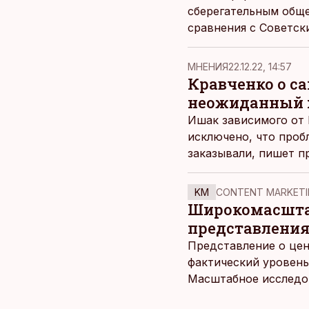
сберегательным обще
сравнения с Советск
MНЕНИЯ
22.12.22, 14:57
Кравченко о сан
неожиданный 
Ишак зависимого от 
исключено, что проб
заказывали, пишет п
KM
CONTENT MARKETI
Широкомасштаб
представления
Представление о цен
фактический уровень
Масштабное исследов
уровня цен в крупне