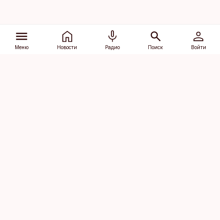
Меню
Новости
Радио
Поиск
Войти
Vana-Lõuna 39/1, 19094 Tallinn
(+372) 667 0111
dv@aripaev.ee
Подписаться
Об Äripäev
Реклама
Контакт
Права на
Кодекс журналистской