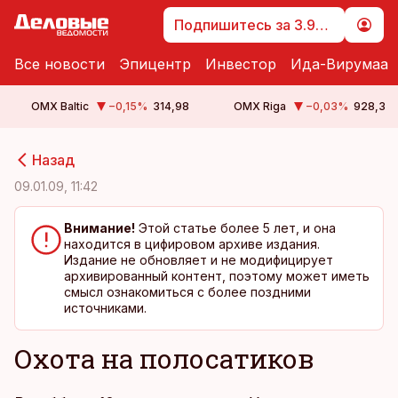
Подпишитесь за 3.99 €
Все новости
Эпицентр
Инвестор
Ида-Вирумаа
OMX Baltic
−0,15
%
314,98
OMX Riga
−0,03
%
928,3
cebook
cebook
Назад
Twitter)
Twitter)
09.01.09, 11:42
kedIn
kedIn
Внимание!
Этой статье более 5 лет, и она
находится в цифировом архиве издания.
ail
ail
Издание не обновляет и не модифицирует
архивированный контент, поэтому может иметь
k
k
смысл ознакомиться с более поздними
источниками.
Охота на полосатиков