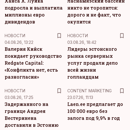
Ханса Х. Луйка
ласнамяэский бассейн
подросла и выплатила
никто не торопится:
миллионы евро
дорого и не факт, что
дивидендов
окупится
НОВОСТИ
НОВОСТИ
04.08.26, 13:22
03.08.26, 18:42
Валерия Кийск
Лидеры эстонского
покидает руководство
рынка серверных
Redgate Capital:
услуг продали дело
«Конфликта нет, есть
всей жизни
разногласия»
голландцам
KM
НОВОСТИ
CONTENT MARKETING
03.08.26, 17:25
23.07.26, 11:13
Задержанного на
Laen.ee предлагает до
границе Андрея
100 000 евро без
Вестеринена
залога под 9,9% в год
доставили в Эстонию