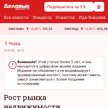
Подпишитесь за 3.99 €
Все новости
Эпицентр
Инвестор
Ида-Вирумаа
OMX Baltic
−0,06
%
315,25
OMX Riga
−0,35
%
925,28
cebook
cebook
Назад
Twitter)
Twitter)
21.10.16, 14:13
kedIn
kedIn
Внимание!
Этой статье более 5 лет, и она
находится в цифировом архиве издания.
ail
ail
Издание не обновляет и не модифицирует
архивированный контент, поэтому может иметь
k
k
смысл ознакомиться с более поздними
источниками.
Рост рынка
недвижимости