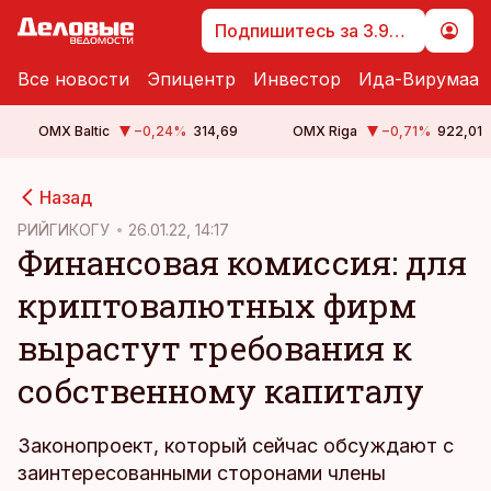
Подпишитесь за 3.99 €
Все новости
Эпицентр
Инвестор
Ида-Вирумаа
OMX Baltic
−0,24
%
314,69
OMX Riga
−0,71
%
922,01
cebook
Назад
Twitter)
РИЙГИКОГУ
26.01.22, 14:17
Финансовая комиссия: для
kedIn
криптовалютных фирм
ail
вырастут требования к
k
собственному капиталу
Законопроект, который сейчас обсуждают с
заинтересованными сторонами члены