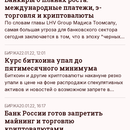
международные платежи, э-
торговля и криптовалюты
По словам главы LHV Group Мадиса Тоомсалу,
самая большая угроза для банковского сектора
сегодня заключается в том, что в эпоху "черных
лебедей" многие банкиры не понимают, как им
дальше строить прибыльный бизнес и успешно
БИРЖА
22.01.22, 12:01
развиваться.
Курс биткоина упал до
пятимесячного минимума
Биткоин и другие криптовалюты накануне резко
упали в цене на фоне распродажи спекулятивных
активов и новостей о возможном запрете в
России всех криптовалютных операций,
сообщает Financial Times.
БИРЖА
20.01.22, 16:17
Банк России готов запретить
майнинг и торговлю
криптовалютами