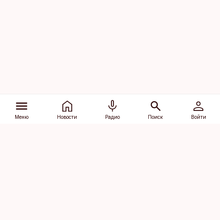
Меню
Новости
Радио
Поиск
Войти
Vana-Lõuna 39/1, 19094 Tallinn
(+372) 667 0111
dv@aripaev.ee