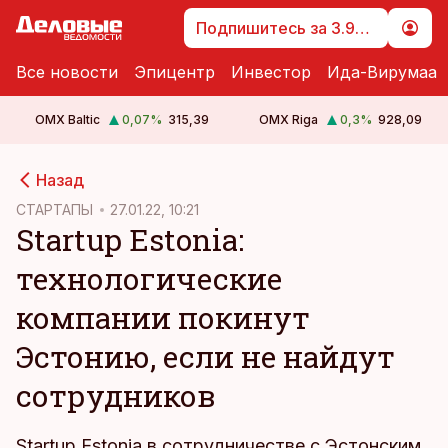
Подпишитесь за 3.99 €
Все новости
Эпицентр
Инвестор
Ида-Вирумаа
OMX Baltic
0,07
%
315,39
OMX Riga
0,3
%
928,09
cebook
Назад
Twitter)
СТАРТАПЫ
27.01.22, 10:21
Startup Estonia:
kedIn
технологические
ail
компании покинут
k
Эстонию, если не найдут
сотрудников
Startup Estonia в сотрудничестве с Эстонским