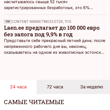
насчитывалось свыше 52 тысяч
зарегистрированных безработных
, это 8%
трудоспособного населения страны. Самый
высокий уровень безработицы – 12,9% – в Ида-
CONTENT MARKETING
23.07.26, 11:13
KM
Вирумаа.
Laen.ee предлагает до 100 000 евро
без залога под 9,9% в год
Представьте себе прекрасный летний день: после
напряженного рабочего дня вы, наконец,
оказываетесь на одном из живописных эстонских
пляжей. Температура морской воды едва
достигает 18 градусов, но вы как закаленный
предприниматель знаете, что смелость города
берет, и без долгих раздумий бросаетесь в воду.
24 часа
72 часа
За неделю
САМЫЕ ЧИТАЕМЫЕ