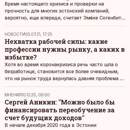
Время настоящего кризиса и проверки на
прочность для многих эстонский компаний,
вероятно, еще впереди, считает Эмёке Согенбитс,
глава балтийского кластера предприятий HANZA
Mechanics.
НОВОСТИ
05.07.21, 17:25
Нехватка рабочей силы: какие
профессии нужны рынку, а каких в
избытке?
Хотя во время коронакризиса речь часто шла о
безработице, становится все более очевидным,
что на рынок труда вернулась давняя проблема –
нехватка рабочей силы, пишет
Postimees
со
ссылкой на барометр занятости Кассы по
MНЕНИЯ
10.12.20, 06:00
безработице.
Сергей Аникин: "Можно было бы
финансировать переобучение за
счет будущих доходов"
В начале декабря 2020 года
в Эстонии