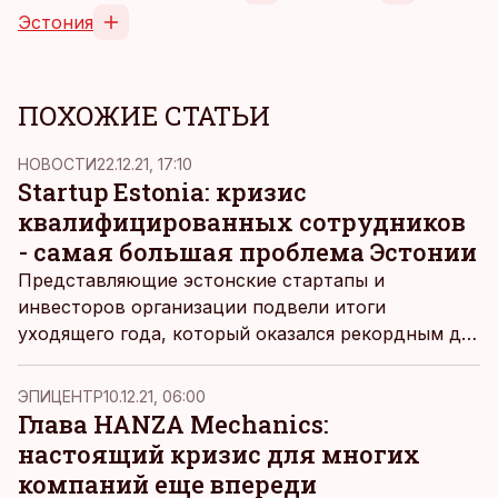
Эстония
ПОХОЖИЕ СТАТЬИ
НОВОСТИ
22.12.21, 17:10
Startup Estonia: кризис
квалифицированных сотрудников
- самая большая проблема Эстонии
Представляющие эстонские стартапы и
инвесторов организации подвели итоги
уходящего года, который оказался рекордным для
эстонских стартапов с точки зрения оборота и
привлеченных инвестиций. В то же время
ЭПИЦЕНТР
10.12.21, 06:00
дальнейшему росту технологических компаний
Глава HANZA Mechanics:
препятствует острая нехватка
настоящий кризис для многих
квалифицированных сотрудников, следует из
компаний еще впереди
пресс-релиза Startup Estonia.