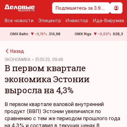
Подпишитесь за 3.99 €
Все новости
Эпицентр
Инвестор
Ида-Вирумаа
OMX Baltic
−0,15
%
314,98
OMX Riga
−0,03
%
928,3
cebook
Назад
Twitter)
ЭКОНОМИКА
31.05.22, 09:48
В первом квартале
kedIn
экономика Эстонии
ail
выросла на 4,3%
k
В первом квартале валовой внутренний
продукт (ВВП) Эстонии увеличился по
сравнению с тем же периодом прошлого года
на 4,3% и составил в текущих ценах 8