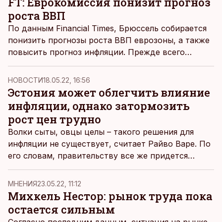
FT: Еврокомиссия понизит прогноз
роста ВВП
По данным
Financial Times
, Брюссель собирается
понизить прогнозы роста ВВП еврозоны, а также
повысить прогноз инфляции. Прежде всего
ухудшение экономических показателей связано с
энергетическим кризисом, вызванным
НОВОСТИ
18.05.22, 16:56
вторжением России в Украину.
Эстония может облегчить влияние
инфляции, однако затормозить
рост цен трудно
Волки сыты, овцы целы – такого решения для
инфляции не существует, считает Райво Варе. По
его словам, правительству все же придется
выплачивать субсидии.
MНЕНИЯ
23.05.22, 11:12
Михкель Нестор: рынок труда пока
остается сильным