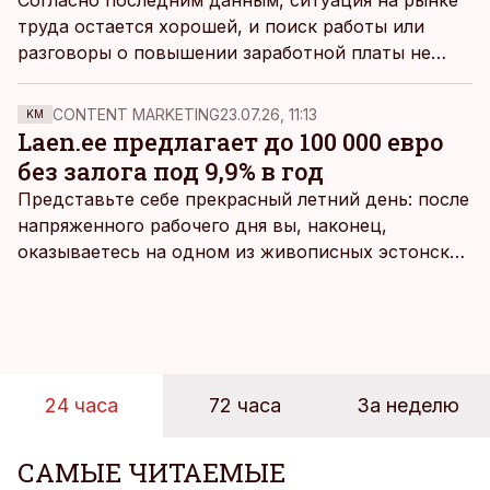
Согласно последним данным, ситуация на рынке
труда остается хорошей, и поиск работы или
разговоры о повышении заработной платы не
должны вызывать серьезных проблем. С другой
стороны, перспективы экономики туманны, и
CONTENT MARKETING
23.07.26, 11:13
KM
настроения могут быстро меняться, пишет
Laen.ee предлагает до 100 000 евро
экономический аналитик SEB Михкель Нестор.
без залога под 9,9% в год
Представьте себе прекрасный летний день: после
напряженного рабочего дня вы, наконец,
оказываетесь на одном из живописных эстонских
пляжей. Температура морской воды едва
достигает 18 градусов, но вы как закаленный
предприниматель знаете, что смелость города
берет, и без долгих раздумий бросаетесь в воду.
24 часа
72 часа
За неделю
САМЫЕ ЧИТАЕМЫЕ