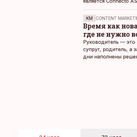
является Connecto A
KM
CONTENT MARKETI
Время как нов
где не нужно 
Руководитель — это 
супруг, родитель, а
дни наполнены реше
и даже в свободное 
отдыха все чаще жду
возможность просто 
планировать и за все