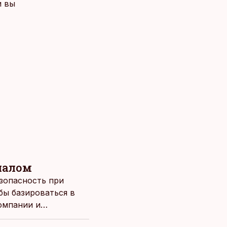
и вы
налом
езопасность при
бы базироваться в
омпании и