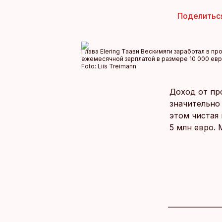
Поделитьс
Глава Elering Таави Вескимяги заработал в п
ежемесячной зарплатой в размере 10 000 евр
Foto:
Liis Treimann
Доход от пр
значительно 
этом чистая
5 млн евро. 