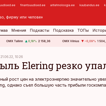
suudised.ee
finantsuudised.ee
aritehnoloogia.ee
kaubandus.ee
k
умаа
Мнения
Подкасты
Подсказка
ТОПы
Истор
OMX Tallinn
0,18
%
2 158,36
OMX Vilnius
−0,09
%
1 504,
21.06.22, 10:26
ыль Elering резко упа
ный рост цен на электроэнергию значительно уве
ing, однако съел большую часть прибыли госкомпа