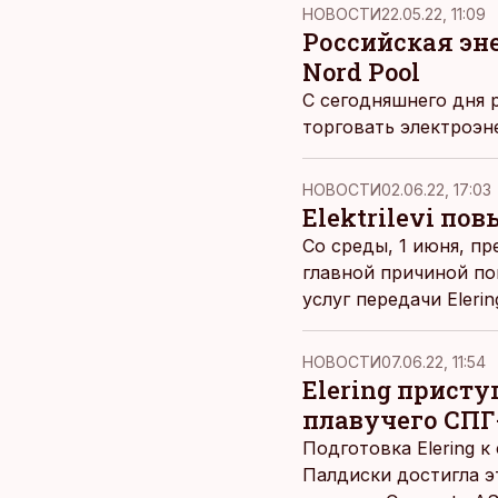
НОВОСТИ
22.05.22, 11:09
Российская эн
Nord Pool
С сегодняшнего дня 
торговать электроэне
НОВОСТИ
02.06.22, 17:03
Elektrilevi по
Cо среды, 1 июня, пр
главной причиной по
услуг передачи Eleri
НОВОСТИ
07.06.22, 11:54
Elering прист
плавучего СПГ
Подготовка Elering 
Палдиски достигла э