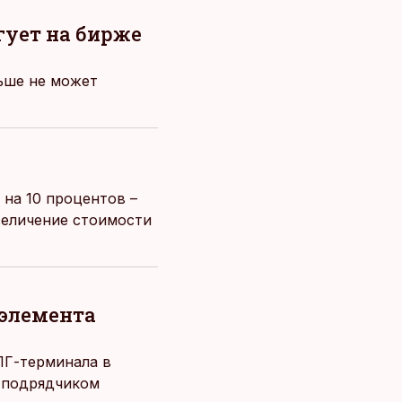
гует на бирже
льше не может
и на 10 процентов –
величение стоимости
 элемента
ПГ-терминала в
м подрядчиком