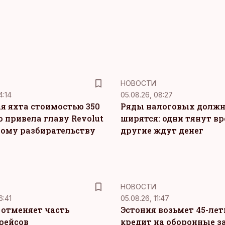
НОВОСТИ
4:14
05.08.26, 08:27
я яхта стоимостью 350
Ряды налоговых долж
о привела главу Revolut
ширятся: одни тянут вр
ному разбирательству
другие ждут денег
НОВОСТИ
6:41
05.08.26, 11:47
c отменяет часть
Эстония возьмет 45-ле
рейсов
кредит на оборонные з