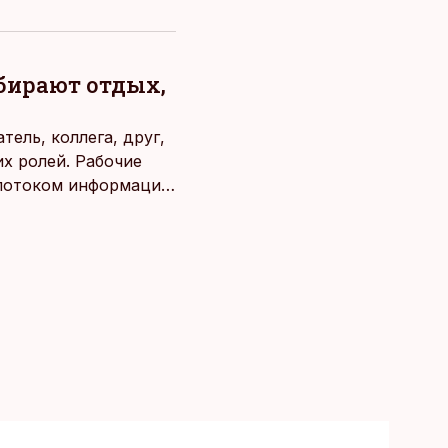
ыбирают отдых,
ель, коллега, друг,
х ролей. Рабочие
потоком информации,
века. Поэтому от
чаще люди ищут
зовывать,