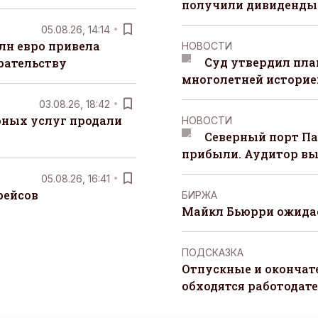
получили дивиденды 
05.08.26, 14:14
лн евро привела
НОВОСТИ
Суд утвердил пла
рательству
многолетней историей
03.08.26, 18:42
рных услуг продали
НОВОСТИ
Северный порт П
прибыли. Аудитор вы
05.08.26, 16:41
рейсов
БИРЖА
Майкл Бьюрри ожидае
ПОДСКАЗКА
Отпускные и окончат
обходятся работодат