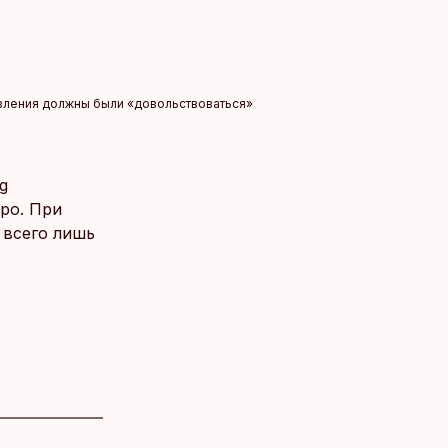
равления должны были «довольствоваться»
g
вро. При
 всего лишь