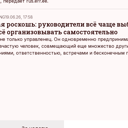
S, передает
rus.err.ee.
NG
19.06.26, 17:58
ая роскошь: руководители всё чаще в
всё организовывать самостоятельно
не только управленец. Он одновременно предпринимат
 зачастую человек, совмещающий еще множество други
ниями, ответственностью, встречами и бесконечным 
время эти роли часто продолжают сопровождать чело
т не множества занятий или вариантов выбора. Все 
быть здесь и сейчас — без необходимости все органи
 отвечать самостоятельно.