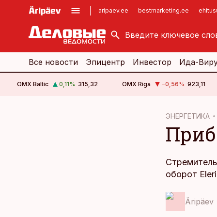
aripaev.ee
bestmarketing.ee
ehitu
kinnisvarauudised.ee
imelineajalugu.ee
logistikauudised.ee
imelineteadus.ee
Все новости
Эпицентр
Инвестор
Ида-Вир
OMX Baltic
0,11
%
315,32
OMX Riga
−0,56
%
923,11
cebook
ЭНЕРГЕТИКА
Приб
Twitter)
kedIn
Стремитель
ail
оборот Eler
k
Äripäev