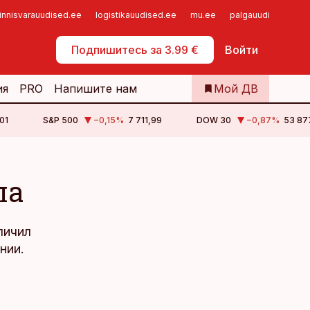
innisvarauudised.ee
logistikauudised.ee
mu.ee
palgauudised.ee
Самообслуживание
Подпишитесь за 3.99 €
Войти
ия
PRO
Напишите нам
Мой ДВ
01
S&P 500
−0,15
%
7 711,99
DOW 30
−0,87
%
53 87
ла
личил
нии.