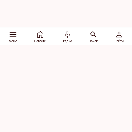
Меню
Новости
Радио
Поиск
Войти
Vana-Lõuna 39/1, 19094 Tallinn
(+372) 667 0111
dv@aripaev.ee
Подписаться
Об Äripäev
Реклама
Контакт