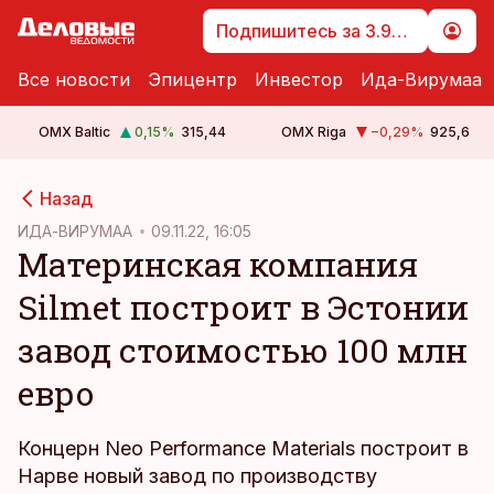
Подпишитесь за 3.99 €
Все новости
Эпицентр
Инвестор
Ида-Вирумаа
OMX Baltic
0,15
%
315,44
OMX Riga
−0,29
%
925,6
cebook
Назад
Twitter)
ИДА-ВИРУМАА
09.11.22, 16:05
Материнская компания
kedIn
Silmet построит в Эстонии
ail
завод стоимостью 100 млн
k
евро
Концерн Neo Performance Materials построит в
Нарве новый завод по производству