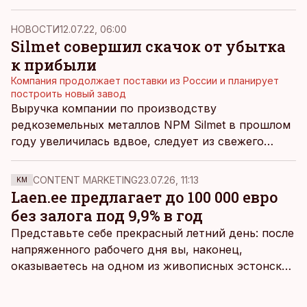
неодима.
НОВОСТИ
12.07.22, 06:00
Silmet совершил скачок от убытка
к прибыли
Компания продолжает поставки из России и планирует
построить новый завод
Выручка компании по производству
редкоземельных металлов NPM Silmet в прошлом
году увеличилась вдвое, следует из свежего
отчета предприятия. Результат значительно
улучшился за счет роста цен на металлы.
CONTENT MARKETING
23.07.26, 11:13
KM
Laen.ee предлагает до 100 000 евро
без залога под 9,9% в год
Представьте себе прекрасный летний день: после
напряженного рабочего дня вы, наконец,
оказываетесь на одном из живописных эстонских
пляжей. Температура морской воды едва
достигает 18 градусов, но вы как закаленный