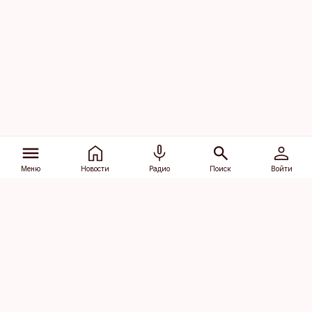
Меню
Новости
Радио
Поиск
Войти
Vana-Lõuna 39/1, 19094 Tallinn
(+372) 667 0111
dv@aripaev.ee