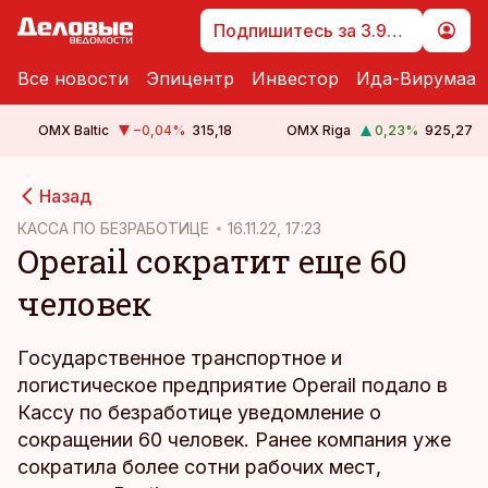
Подпишитесь за 3.99 €
Все новости
Эпицентр
Инвестор
Ида-Вирумаа
OMX Baltic
−0,04
%
315,18
OMX Riga
0,23
%
925,27
cebook
cebook
Назад
Twitter)
Twitter)
КАССА ПО БЕЗРАБОТИЦЕ
16.11.22, 17:23
Operail сократит еще 60
kedIn
kedIn
человек
ail
ail
k
k
Государственное транспортное и
логистическое предприятие Operail подало в
Кассу по безработице уведомление о
сокращении 60 человек. Ранее компания уже
сократила более сотни рабочих мест,