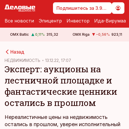
Подпишитесь за 3.99 €
Все новости
Эпицентр
Инвестор
Ида-Вирумаа
OMX Baltic
0,11
%
315,32
OMX Riga
−0,56
%
923,11
cebook
Назад
Twitter)
НЕДВИЖИМОСТЬ
13.12.22, 17:07
Эксперт: аукционы на
kedIn
лестничной площадке и
ail
фантастические ценники
k
остались в прошлом
Нереалистичные цены на недвижимость
остались в прошлом, уверен исполнительный