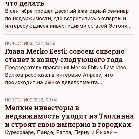
что делать
В сентябре прошел десятый ежегодный семинар
по недвижимости, где встретились эксперты и
интересующиеся инвестициями со всей Эстонии
и обсудили текущие тренды на рынках и как
действовать в нынешнее сложное время.
НОВОСТИ
03.12.22, 13:59
Глава Merko Eesti: совсем скверно
станет к концу следующего года
Председатель правления Merko Ehitus Eesti Иво
Волков рассказал в интервью
Äripäev
, что
происходит на рынке девелопмента
недвижимости и стоит ли ждать снижения цен.
НОВОСТИ
09.12.22, 09:04
Мелкие инвесторы в
недвижимость уходят из Таллинна
и строят свою империю в городках
Курессааре, Пайде, Рапла, Пярну и Йыхви –