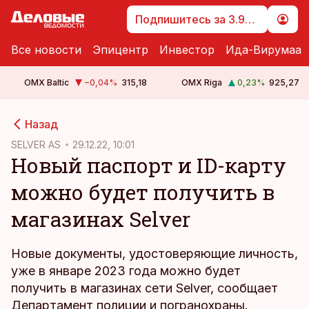
Подпишитесь за 3.99 €
Все новости
Эпицентр
Инвестор
Ида-Вирумаа
OMX Baltic
−0,04
%
315,18
OMX Riga
0,23
%
925,27
cebook
Назад
Twitter)
SELVER AS
29.12.22, 10:01
Новый паспорт и ID-карту
kedIn
можно будет получить в
ail
магазинах Selver
k
Новые документы, удостоверяющие личность,
уже в январе 2023 года можно будет
получить в магазинах сети Selver, сообщает
Департамент полиции и погранохраны.