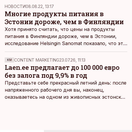
НОВОСТИ
08.08.22, 13:17
Многие продукты питания в
Эстонии дороже, чем в Финляндии
Хотя принято считать, что цены на продукты
питания в Финляндии дороже, чем в Эстонии,
исследование
Helsingin Sanomat
показало, что это
не всегда так.
CONTENT MARKETING
23.07.26, 11:13
KM
Laen.ee предлагает до 100 000 евро
без залога под 9,9% в год
Представьте себе прекрасный летний день: после
напряженного рабочего дня вы, наконец,
оказываетесь на одном из живописных эстонских
пляжей. Температура морской воды едва
достигает 18 градусов, но вы как закаленный
предприниматель знаете, что смелость города
берет, и без долгих раздумий бросаетесь в воду.