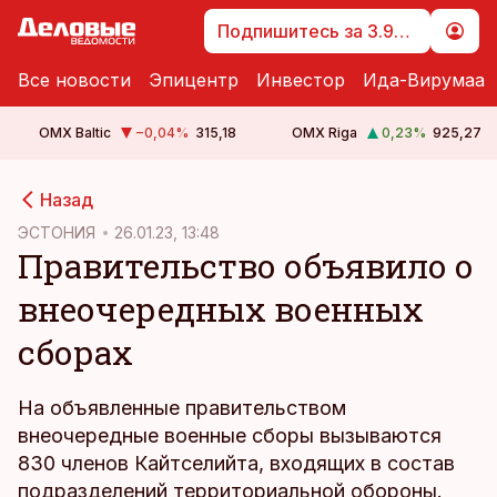
Подпишитесь за 3.99 €
Все новости
Эпицентр
Инвестор
Ида-Вирумаа
OMX Baltic
−0,04
%
315,18
OMX Riga
0,23
%
925,27
cebook
Назад
Twitter)
ЭСТОНИЯ
26.01.23, 13:48
Правительство объявило о
kedIn
внеочередных военных
ail
сборах
k
На объявленные правительством
внеочередные военные сборы вызываются
830 членов Кайтселийта, входящих в состав
подразделений территориальной обороны.