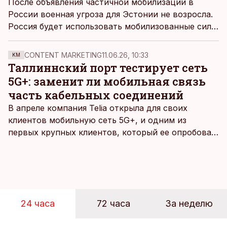
После объявления частичной мобилизации в
России военная угроза для Эстонии не возросла.
Россия будет использовать мобилизованные силы
для латания дыр на фронте в Украине, считают в
Силах обороны Эстонии.
CONTENT MARKETING
11.06.26, 10:33
KM
Таллиннский порт тестирует сеть
5G+: заменит ли мобильная связь
часть кабельных соединений
В апреле компания Telia открыла для своих
клиентов мобильную сеть 5G+, и одним из
первых крупных клиентов, который ее опробовал,
стал Таллиннский порт, который тестировал
новую технологию в условиях портовой
инфраструктуры.
24 часа
72 часа
За неделю