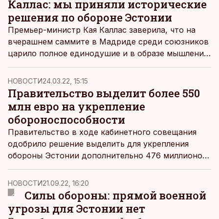
Каллас: мы приняли исторические
решения по обороне Эстонии
Премьер-министр Кая Каллас заверила, что на
вчерашнем саммите в Мадриде среди союзников
царило полное единодушие и в образе мышления
НАТО произошла принципиальная перемена:
Россия cтала главной угрозой для НАТО и его
НОВОСТИ
24.03.22, 15:15
членов, следует из пресс-релиза правительства.
Правительство выделит более 550
млн евро на укрепление
обороноспособности
Правительство в ходе кабинетного совещания
одобрило решение выделить для укрепления
обороны Эстонии дополнительно 476 миллионов
евро, а для улучшения способности общества
справляться с кризисными ситуациями – 86
НОВОСТИ
21.09.22, 16:20
миллионов евро, сообщает коммуникационное
Силы обороны: прямой военной
бюро правительства.
угрозы для Эстонии нет