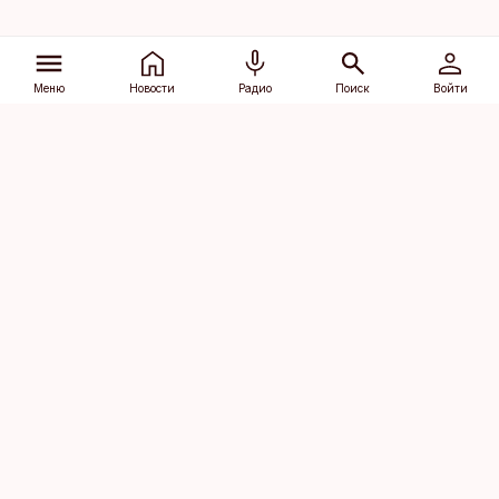
Меню
Новости
Радио
Поиск
Войти
Vana-Lõuna 39/1, 19094 Tallinn
(+372) 667 0111
dv@aripaev.ee
Подписаться
Об Äripäev
Реклама
Контакт
Права на
Кодекс журналистской
использование
этики