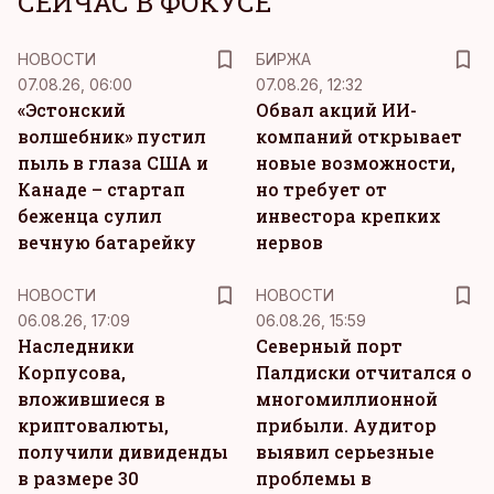
СЕЙЧАС В ФОКУСЕ
НОВОСТИ
БИРЖА
07.08.26, 06:00
07.08.26, 12:32
«Эстонский
Обвал акций ИИ-
волшебник» пустил
компаний открывает
пыль в глаза США и
новые возможности,
Канаде – стартап
но требует от
беженца сулил
инвестора крепких
вечную батарейку
нервов
НОВОСТИ
НОВОСТИ
06.08.26, 17:09
06.08.26, 15:59
Наследники
Северный порт
Корпусова,
Палдиски отчитался о
вложившиеся в
многомиллионной
криптовалюты,
прибыли. Аудитор
получили дивиденды
выявил серьезные
в размере 30
проблемы в