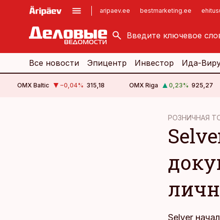
aripaev.ee
bestmarketing.ee
ehitu
kinnisvarauudised.ee
imelineajalugu.ee
logistikauudised.ee
imelineteadus.ee
Все новости
Эпицентр
Инвестор
Ида-Вир
OMX Baltic
−0,04
%
315,18
OMX Riga
0,23
%
925,27
cebook
cebook
РОЗНИЧНАЯ Т
Selv
Twitter)
Twitter)
kedIn
kedIn
доку
ail
ail
личн
k
k
Selver нач