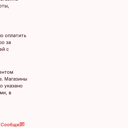
рты,
но оплатить
ро за
ей с
ентом
е. Магазины
о указано
ми, в
Сообщи