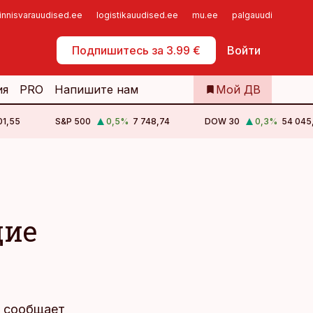
innisvarauudised.ee
logistikauudised.ee
mu.ee
palgauudised.ee
Самообслуживание
Подпишитесь за 3.99 €
Войти
ия
PRO
Напишите нам
Мой ДВ
01,55
S&P 500
0,5
%
7 748,74
DOW 30
0,3
%
54 045
щие
, сообщает