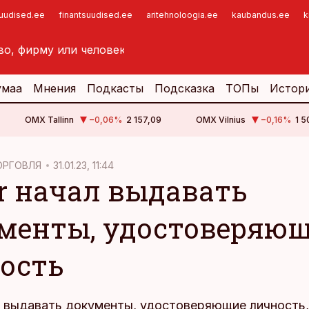
suudised.ee
finantsuudised.ee
aritehnoloogia.ee
kaubandus.ee
k
умаа
Мнения
Подкасты
Подсказка
ТОПы
Истор
OMX Tallinn
−0,06
%
2 157,09
OMX Vilnius
−0,16
%
1 5
ОРГОВЛЯ
31.01.23, 11:44
er начал выдавать
менты, удостоверяю
ость
ал выдавать документы, удостоверяющие личность