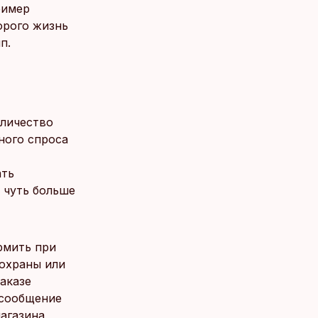
ример
орого жизнь
п.
оличество
ного спроса
ать
 чуть больше
рмить при
нохраны или
аказе
 сообщение
агазина