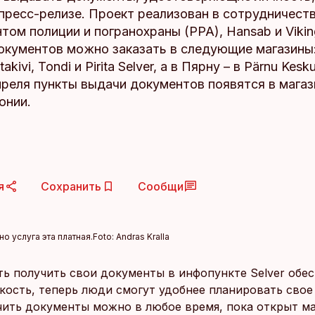
пресс-релизе. Проект реализован в сотрудничеств
ом полиции и погранохраны (PPA), Hansab и Viking
окументов можно заказать в следующие магазины:
akivi, Tondi и Pirita Selver, а в Пярну – в Pärnu Kesk
реля пункты выдачи документов появятся в магази
онии.
я
Сохранить
Сообщи
но услуга эта платная.
Foto:
Andras Kralla
ь получить свои документы в инфопункте Selver обе
кость, теперь люди смогут удобнее планировать свое
чить документы можно в любое время, пока открыт ма