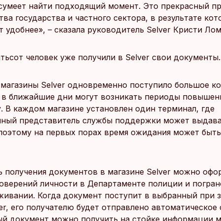
сумеет найти подходящий момент. Это прекрасный п
ва государства и частного сектора, в результате кот
 удобнее», – сказала руководитель Selver Кристи Лом
тьсот человек уже получили в Selver свои документы.
 магазины Selver одновременно поступило большое к
 в ближайшие дни могут возникать периоды повышен
у. В каждом магазине установлен один терминал, где
ный представитель службы поддержки может выдав
поэтому на первых порах время ожидания может быть
 получения документов в магазине Selver можно офо
товерений личности в Департаменте полиции и погра
живании. Когда документ поступит в выбранный при з
ver, его получателю будет отправлено автоматическое
ый документ можно получить на стойке информации м