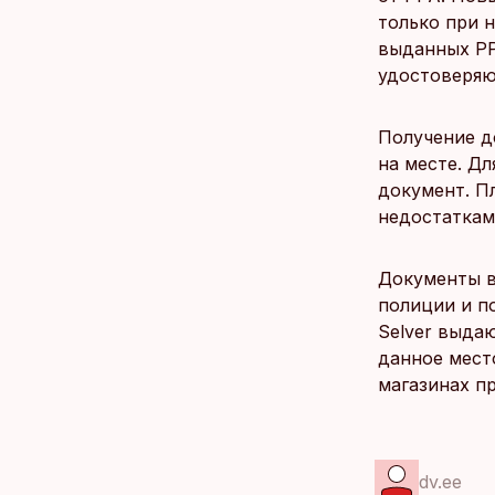
только при 
выданных PP
удостоверяю
Получение д
на месте. Дл
документ. Пл
недостатками
Документы 
полиции и п
Selver выда
данное мест
магазинах п
dv.ee