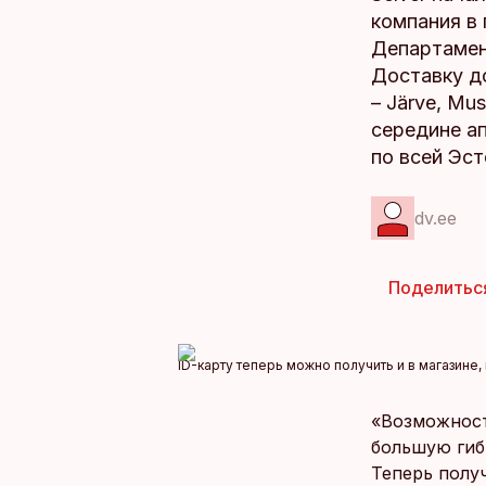
компания в 
Департамент
Доставку д
– Järve, Must
середине ап
по всей Эст
dv.ee
Поделитьс
ID-карту теперь можно получить и в магазине, 
«Возможност
большую гиб
Теперь полу