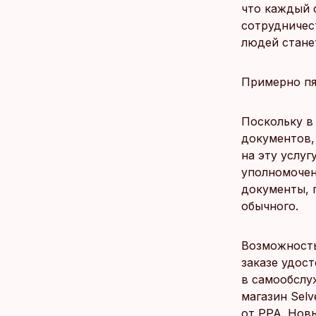
что каждый 
сотрудничест
людей станет
Примерно пя
Поскольку в
документов,
на эту услуг
уполномочен
документы, 
обычного.
Возможность
заказе удос
в самообслу
магазин Sel
от PPA. Нов