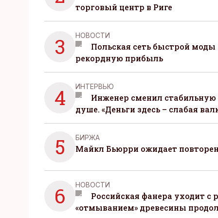
торговый центр в Риге
НОВОСТИ
3
Польская сеть быстрой моды 
рекордную прибыль
ИНТЕРВЬЮ
4
Инженер сменил стабильную 
душе. «Деньги здесь – слабая вал
БИРЖА
5
Майкл Бьюрри ожидает повторени
НОВОСТИ
6
Российская фанера уходит с р
«отмыванием» древесины продо