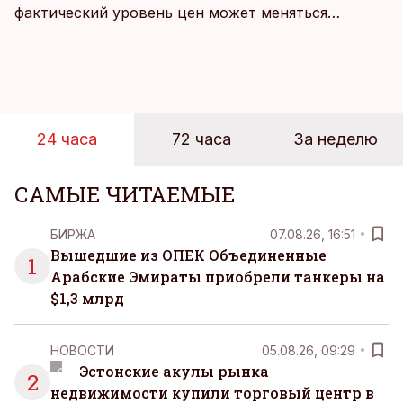
фактический уровень цен может меняться
быстрее, чем устоявшийся имидж сетей
магазинов. Масштабное исследование цен,
проведенное в апреле, проливает свет на
реальную картину уровня цен в крупнейших
розничных сетях Эстонии.
24 часа
72 часа
За неделю
САМЫЕ ЧИТАЕМЫЕ
БИРЖА
07.08.26, 16:51
Вышедшие из ОПЕК Объединенные
1
Арабские Эмираты приобрели танкеры на
$1,3 млрд
НОВОСТИ
05.08.26, 09:29
Эстонские акулы рынка
2
недвижимости купили торговый центр в