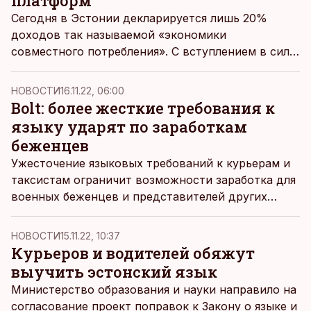
платформ
Сегодня в Эстонии декларируется лишь 20%
доходов так называемой «экономики
совместного потребления». С вступлением в силу
нового закона администраторам платформ-
посредников придется предоставлять все данные
НОВОСТИ
16.11.22, 06:00
о поставщиках услуг и полученных ими доходах в
Bolt: более жесткие требования к
Налогово-таможенный департамент.
языку ударят по заработкам
беженцев
Ужесточение языковых требований к курьерам и
таксистам ограничит возможности заработка для
военных беженцев и представителей других
социально уязвимых групп, отмечает
представитель платформы Bolt.
НОВОСТИ
15.11.22, 10:37
Курьеров и водителей обяжут
выучить эстонский язык
Министерство образования и науки направило на
согласование проект поправок к Закону о языке и