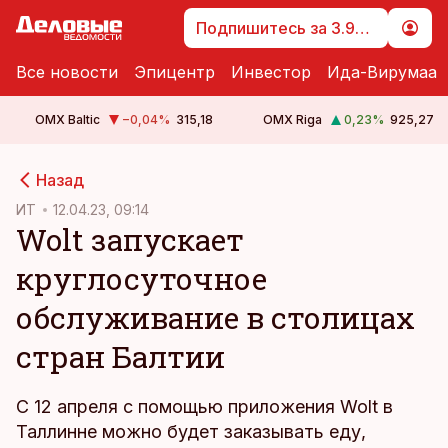
Подпишитесь за 3.99 €
Все новости
Эпицентр
Инвестор
Ида-Вирумаа
OMX Baltic
−0,04
%
315,18
OMX Riga
0,23
%
925,27
cebook
Назад
Twitter)
ИТ
12.04.23, 09:14
Wolt запускает
kedIn
круглосуточное
ail
обслуживание в столицах
k
стран Балтии
С 12 апреля с помощью приложения Wolt в
Таллинне можно будет заказывать еду,