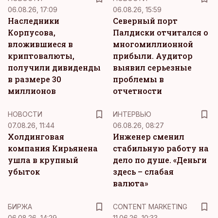
06.08.26, 17:09
06.08.26, 15:59
Наследники
Северный порт
Корпусова,
Палдиски отчитался о
вложившиеся в
многомиллионной
криптовалюты,
прибыли. Аудитор
получили дивиденды
выявил серьезные
в размере 30
проблемы в
миллионов
отчетности
НОВОСТИ
ИНТЕРВЬЮ
07.08.26, 11:44
06.08.26, 08:27
Холдинговая
Инженер сменил
компания Кирьянена
стабильную работу на
ушла в крупный
дело по душе. «Деньги
убыток
здесь – слабая
валюта»
KM
БИРЖА
CONTENT MARKETING
06.08.26, 14:29
11.06.26, 10:33