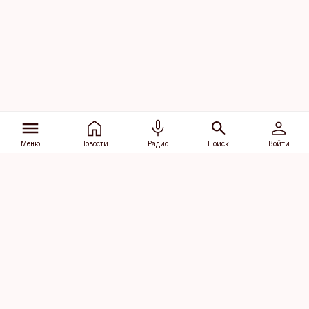
Меню
Новости
Радио
Поиск
Войти
Vana-Lõuna 39/1, 19094 Tallinn
(+372) 667 0111
dv@aripaev.ee