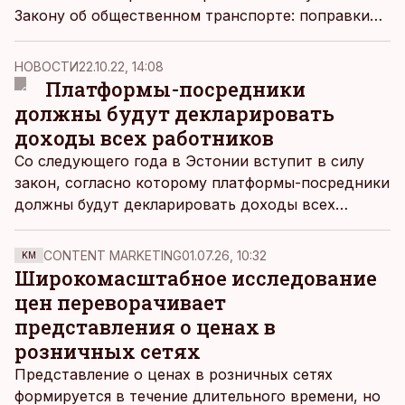
Закону об общественном транспорте: поправки
затрагивают языковые требования к работникам,
регулирование аудиорекламы, использование
НОВОСТИ
22.10.22, 14:08
иностранных торговых знаков и язык
Платформы-посредники
делопроизводства в государственных
должны будут декларировать
учреждениях.
доходы всех работников
Со следующего года в Эстонии вступит в силу
закон, согласно которому платформы-посредники
должны будут декларировать доходы всех
работников и поставщиков услуг: таким
компаниям, как AirBnB, Amazon, Bolt, Uber,
CONTENT MARKETING
01.07.26, 10:32
KM
Booking.com придется предоставлять в Налогово-
Широкомасштабное исследование
таможенный департамент информацию о
цен переворачивает
продавцах и поставщиках услуг, работающих на
представления о ценах в
этих платформах, а также о доходах, которые они
розничных сетях
получают.
Представление о ценах в розничных сетях
формируется в течение длительного времени, но