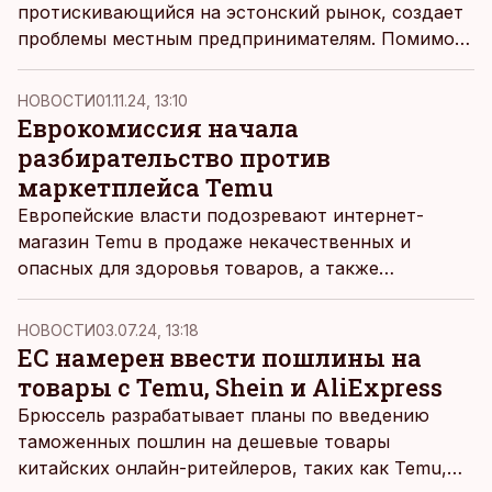
протискивающийся на эстонский рынок, создает
проблемы местным предпринимателям. Помимо
налоговых вопросов, возникает еще один: что
китайцы делают с нашими данными?
НОВОСТИ
01.11.24, 13:10
Еврокомиссия начала
разбирательство против
маркетплейса Temu
Европейские власти подозревают интернет-
магазин Temu в продаже некачественных и
опасных для здоровья товаров, а также
несоблюдении требований безопасности личных
данных клиентов. Начато официальное
НОВОСТИ
03.07.24, 13:18
разбирательство в соответствии с Законом о
ЕС намерен ввести пошлины на
цифровых услугах.
товары с Temu, Shein и AliExpress
Брюссель разрабатывает планы по введению
таможенных пошлин на дешевые товары
китайских онлайн-ритейлеров, таких как Temu,