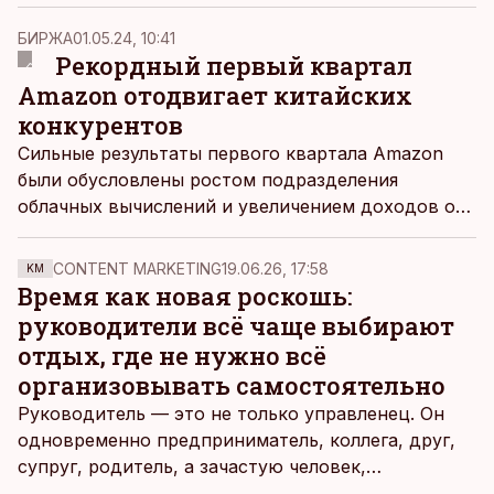
Shein и AliExpress. Таким образом ЕС намерен
сдержать наплыв некачественных товаров из
БИРЖА
01.05.24, 10:41
Китая, передает
Financial Times.
Рекордный первый квартал
Amazon отодвигает китайских
конкурентов
Сильные результаты первого квартала Amazon
были обусловлены ростом подразделения
облачных вычислений и увеличением доходов от
рекламы в сервисе потокового вещания Prime
Video.
CONTENT MARKETING
19.06.26, 17:58
KM
Время как новая роскошь:
руководители всё чаще выбирают
отдых, где не нужно всё
организовывать самостоятельно
Руководитель — это не только управленец. Он
одновременно предприниматель, коллега, друг,
супруг, родитель, а зачастую человек,
совмещающий еще множество других ролей.