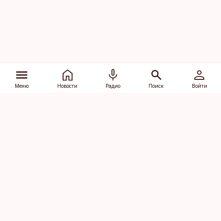
Меню
Новости
Радио
Поиск
Войти
Vana-Lõuna 39/1, 19094 Tallinn
(+372) 667 0111
dv@aripaev.ee
Подписаться
Об Äripäev